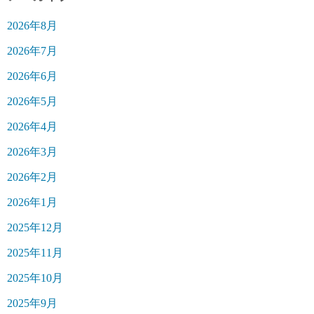
2026年8月
2026年7月
2026年6月
2026年5月
2026年4月
2026年3月
2026年2月
2026年1月
2025年12月
2025年11月
2025年10月
2025年9月