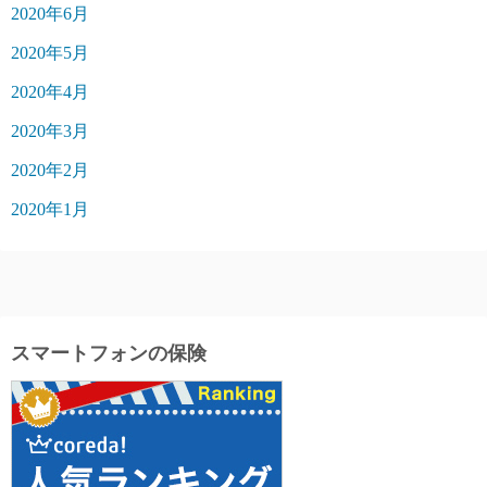
2020年6月
2020年5月
2020年4月
2020年3月
2020年2月
2020年1月
スマートフォンの保険