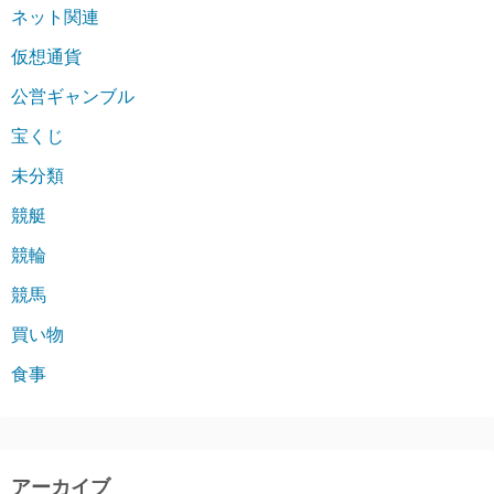
ネット関連
仮想通貨
公営ギャンブル
宝くじ
未分類
競艇
競輪
競馬
買い物
食事
アーカイブ