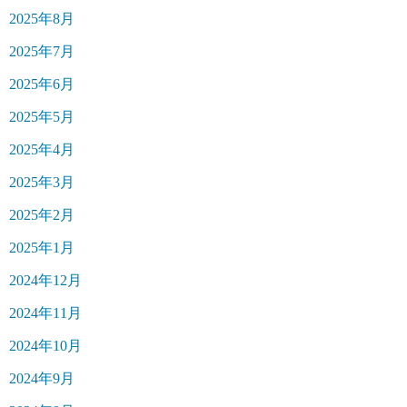
2025年8月
2025年7月
2025年6月
2025年5月
2025年4月
2025年3月
2025年2月
2025年1月
2024年12月
2024年11月
2024年10月
2024年9月