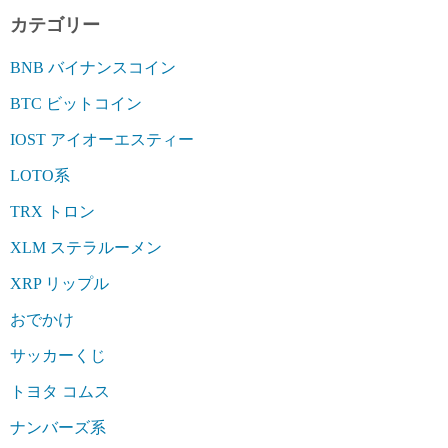
カテゴリー
BNB バイナンスコイン
BTC ビットコイン
IOST アイオーエスティー
LOTO系
TRX トロン
XLM ステラルーメン
XRP リップル
おでかけ
サッカーくじ
トヨタ コムス
ナンバーズ系