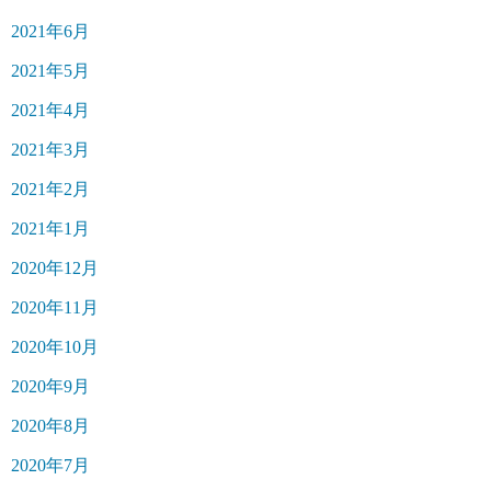
2021年6月
2021年5月
2021年4月
2021年3月
2021年2月
2021年1月
2020年12月
2020年11月
2020年10月
2020年9月
2020年8月
2020年7月