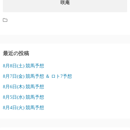
咲庵
最近の投稿
8月8日(土) 競馬予想
8月7日(金) 競馬予想 ＆ ロト7予想
8月6日(木) 競馬予想
8月5日(水) 競馬予想
8月4日(火) 競馬予想