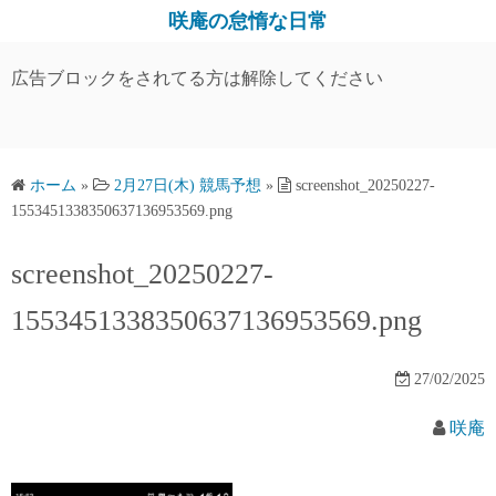
コ
咲庵の怠惰な日常
ン
テ
広告ブロックをされてる方は解除してください
ン
ツ
へ
ス
ホーム
»
2月27日(木) 競馬予想
»
screenshot_20250227-
1553451338350637136953569.png
キ
ッ
screenshot_20250227-
プ
1553451338350637136953569.png
27/02/2025
咲庵