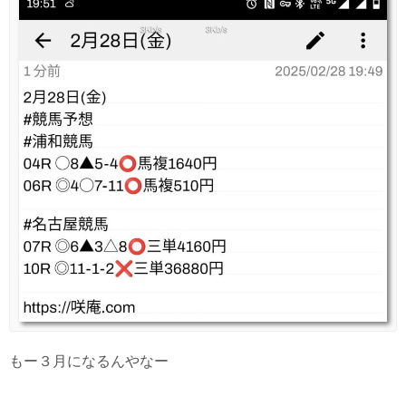
もー３月になるんやなー