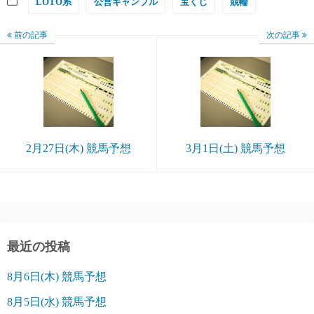
LOTO系
公営ギャンブル
宝くじ
競輪
前の記事
次の記事
2月27日(木) 競馬予想
3月1日(土) 競馬予想
最近の投稿
8月6日(木) 競馬予想
8月5日(水) 競馬予想