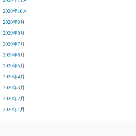
2020年11月
2020年10月
2020年9月
2020年8月
2020年7月
2020年6月
2020年5月
2020年4月
2020年3月
2020年2月
2020年1月