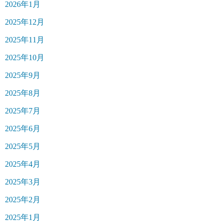
2026年1月
2025年12月
2025年11月
2025年10月
2025年9月
2025年8月
2025年7月
2025年6月
2025年5月
2025年4月
2025年3月
2025年2月
2025年1月