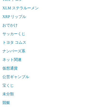
XLM ステラルーメン
XRP リップル
おでかけ
サッカーくじ
トヨタ コムス
ナンバーズ系
ネット関連
仮想通貨
公営ギャンブル
宝くじ
未分類
競艇