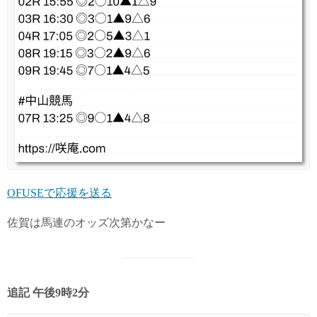
OFUSEで応援を送る
佐賀は馬連のオッズ次第かなー
追記 午後9時2分