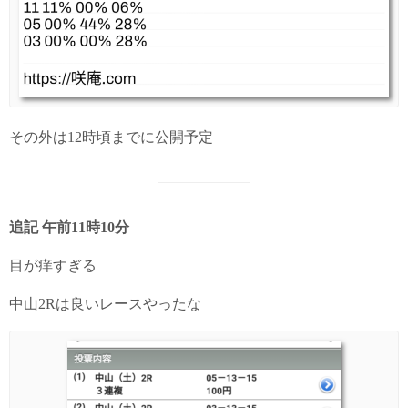
その外は12時頃までに公開予定
追記 午前11時10分
目が痒すぎる
中山2Rは良いレースやったな