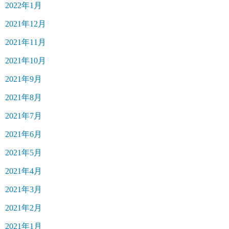
2022年1月
2021年12月
2021年11月
2021年10月
2021年9月
2021年8月
2021年7月
2021年6月
2021年5月
2021年4月
2021年3月
2021年2月
2021年1月