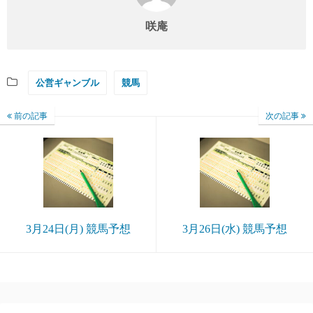
咲庵
公営ギャンブル
競馬
前の記事
次の記事
3月24日(月) 競馬予想
3月26日(水) 競馬予想