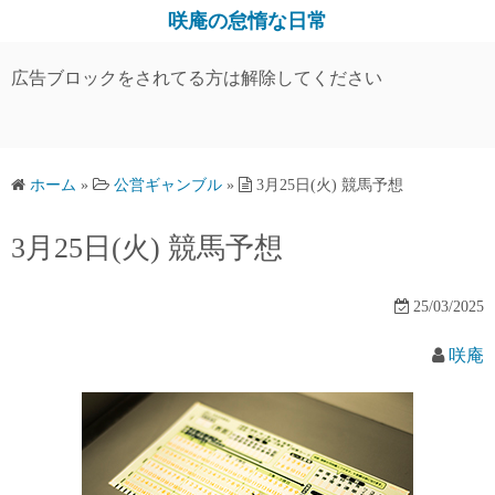
コ
咲庵の怠惰な日常
ン
テ
広告ブロックをされてる方は解除してください
ン
ツ
へ
ス
ホーム
»
公営ギャンブル
»
3月25日(火) 競馬予想
キ
3月25日(火) 競馬予想
ッ
プ
25/03/2025
咲庵