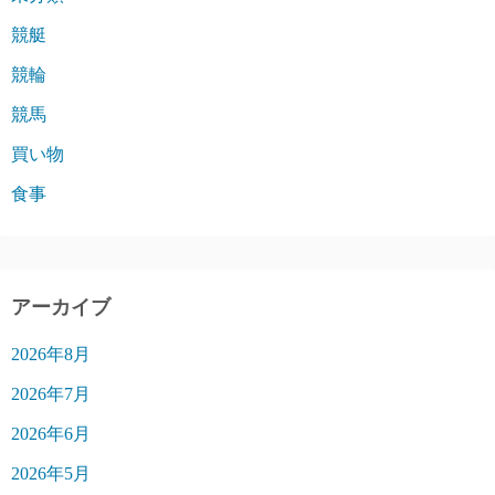
競艇
競輪
競馬
買い物
食事
アーカイブ
2026年8月
2026年7月
2026年6月
2026年5月