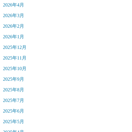
2026年4月
2026年3月
2026年2月
2026年1月
2025年12月
2025年11月
2025年10月
2025年9月
2025年8月
2025年7月
2025年6月
2025年5月