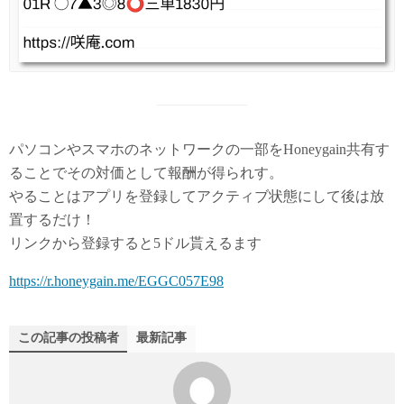
パソコンやスマホのネットワークの一部をHoneygain共有す
ることでその対価として報酬が得られす。
やることはアプリを登録してアクティブ状態にして後は放
置するだけ！
リンクから登録すると5ドル貰えるます
https://r.honeygain.me/EGGC057E98
この記事の投稿者
最新記事