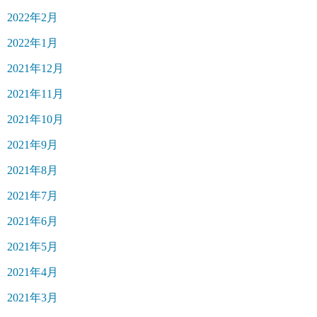
2022年2月
2022年1月
2021年12月
2021年11月
2021年10月
2021年9月
2021年8月
2021年7月
2021年6月
2021年5月
2021年4月
2021年3月