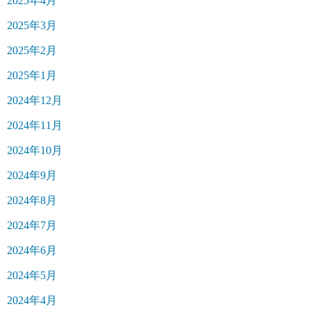
2025年4月
2025年3月
2025年2月
2025年1月
2024年12月
2024年11月
2024年10月
2024年9月
2024年8月
2024年7月
2024年6月
2024年5月
2024年4月