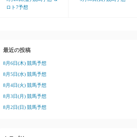
ロト7予想
最近の投稿
8月6日(木) 競馬予想
8月5日(水) 競馬予想
8月4日(火) 競馬予想
8月3日(月) 競馬予想
8月2日(日) 競馬予想