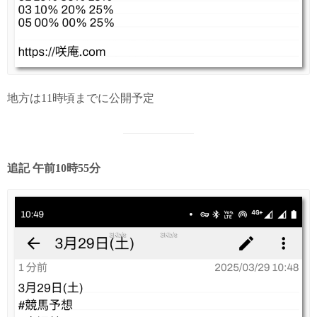
地方は11時頃までに公開予定
追記 午前10時55分