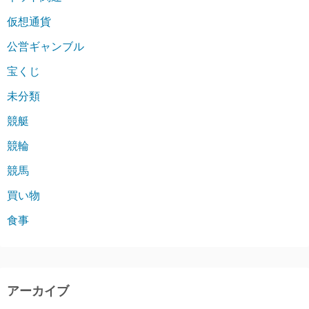
仮想通貨
公営ギャンブル
宝くじ
未分類
競艇
競輪
競馬
買い物
食事
アーカイブ