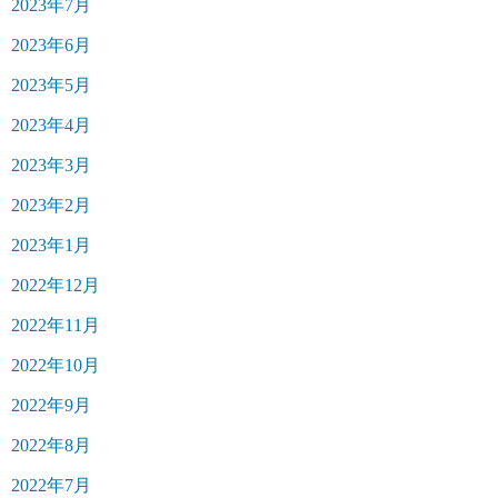
2023年7月
2023年6月
2023年5月
2023年4月
2023年3月
2023年2月
2023年1月
2022年12月
2022年11月
2022年10月
2022年9月
2022年8月
2022年7月