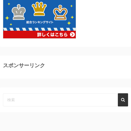
スポンサーリンク