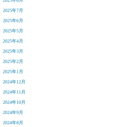
2025年8月
2025年7月
2025年6月
2025年5月
2025年4月
2025年3月
2025年2月
2025年1月
2024年12月
2024年11月
2024年10月
2024年9月
2024年8月