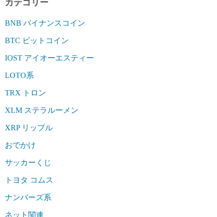
カテゴリー
BNB バイナンスコイン
BTC ビットコイン
IOST アイオーエスティー
LOTO系
TRX トロン
XLM ステラルーメン
XRP リップル
おでかけ
サッカーくじ
トヨタ コムス
ナンバーズ系
ネット関連