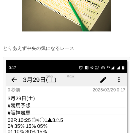
とりあえず中央の気になるレース