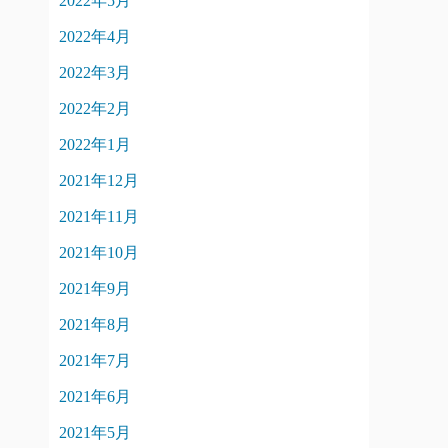
2022年5月
2022年4月
2022年3月
2022年2月
2022年1月
2021年12月
2021年11月
2021年10月
2021年9月
2021年8月
2021年7月
2021年6月
2021年5月