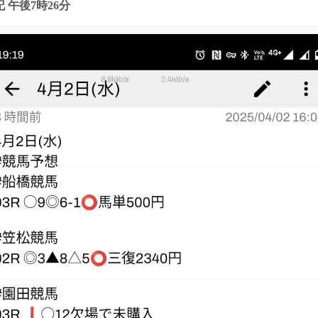
 午後7時26分