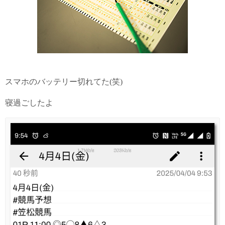
スマホのバッテリー切れてた(笑)
寝過ごしたよ