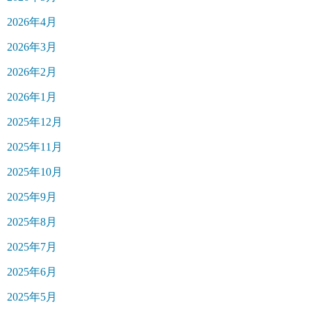
2026年4月
2026年3月
2026年2月
2026年1月
2025年12月
2025年11月
2025年10月
2025年9月
2025年8月
2025年7月
2025年6月
2025年5月