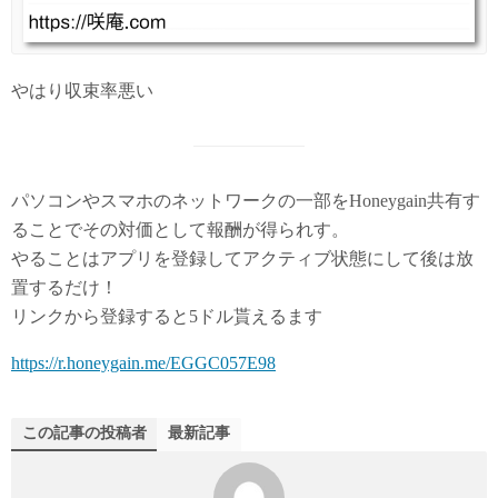
やはり収束率悪い
パソコンやスマホのネットワークの一部をHoneygain共有す
ることでその対価として報酬が得られす。
やることはアプリを登録してアクティブ状態にして後は放
置するだけ！
リンクから登録すると5ドル貰えるます
https://r.honeygain.me/EGGC057E98
この記事の投稿者
最新記事