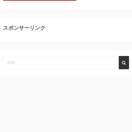
スポンサーリンク