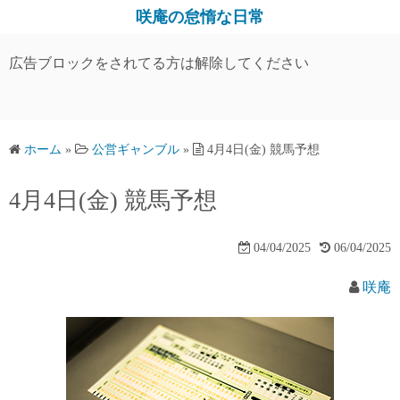
コ
咲庵の怠惰な日常
ン
テ
広告ブロックをされてる方は解除してください
ン
ツ
へ
ス
ホーム
»
公営ギャンブル
»
4月4日(金) 競馬予想
キ
4月4日(金) 競馬予想
ッ
プ
04/04/2025
06/04/2025
咲庵