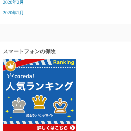
2020年2月
2020年1月
スマートフォンの保険