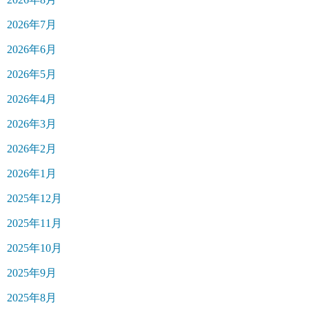
2026年7月
2026年6月
2026年5月
2026年4月
2026年3月
2026年2月
2026年1月
2025年12月
2025年11月
2025年10月
2025年9月
2025年8月