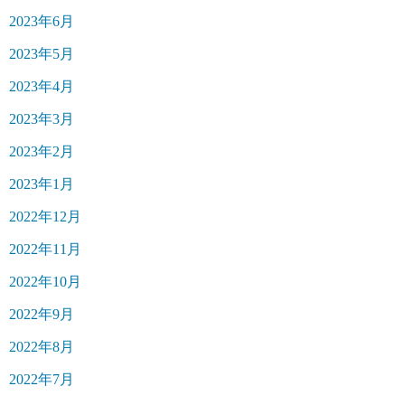
2023年6月
2023年5月
2023年4月
2023年3月
2023年2月
2023年1月
2022年12月
2022年11月
2022年10月
2022年9月
2022年8月
2022年7月