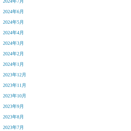
2024年7月
2024年6月
2024年5月
2024年4月
2024年3月
2024年2月
2024年1月
2023年12月
2023年11月
2023年10月
2023年9月
2023年8月
2023年7月