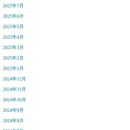
2025年7月
2025年6月
2025年5月
2025年4月
2025年3月
2025年2月
2025年1月
2024年12月
2024年11月
2024年10月
2024年9月
2024年8月