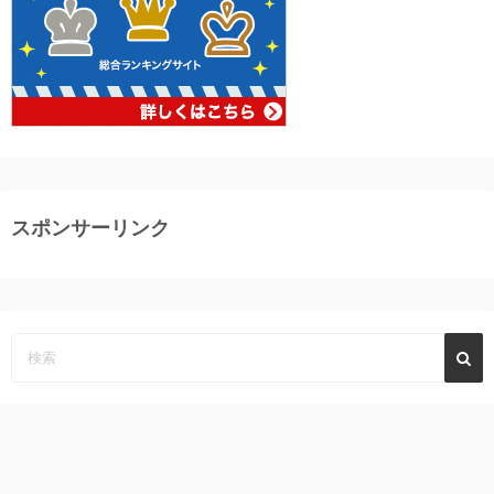
スポンサーリンク