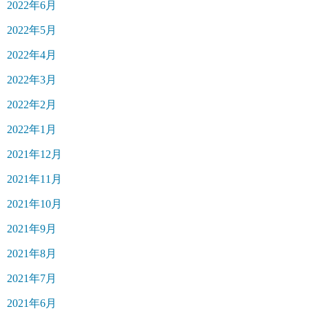
2022年6月
2022年5月
2022年4月
2022年3月
2022年2月
2022年1月
2021年12月
2021年11月
2021年10月
2021年9月
2021年8月
2021年7月
2021年6月