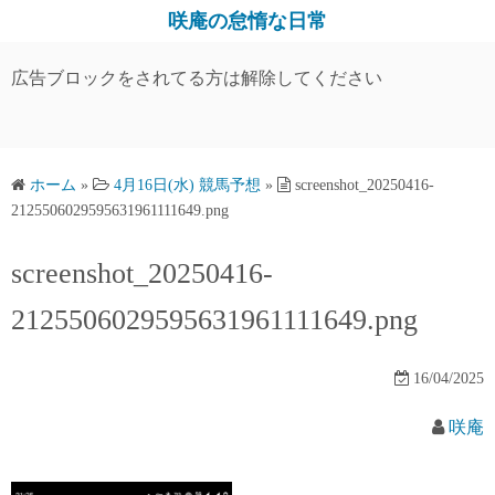
コ
咲庵の怠惰な日常
ン
テ
広告ブロックをされてる方は解除してください
ン
ツ
へ
ス
ホーム
»
4月16日(水) 競馬予想
»
screenshot_20250416-
2125506029595631961111649.png
キ
ッ
screenshot_20250416-
プ
2125506029595631961111649.png
16/04/2025
咲庵