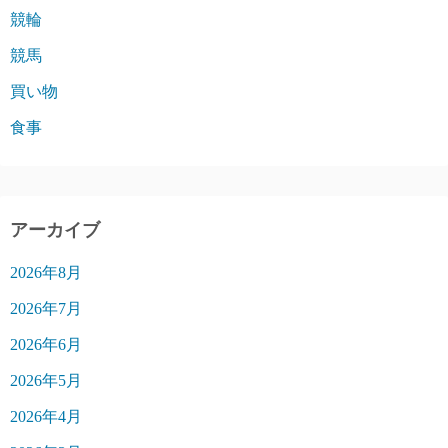
競輪
競馬
買い物
食事
アーカイブ
2026年8月
2026年7月
2026年6月
2026年5月
2026年4月