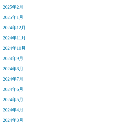
2025年2月
2025年1月
2024年12月
2024年11月
2024年10月
2024年9月
2024年8月
2024年7月
2024年6月
2024年5月
2024年4月
2024年3月