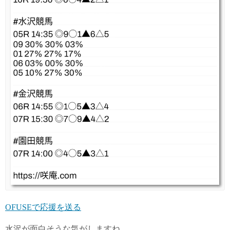
OFUSEで応援を送る
水沢が面白そうな気がしますね