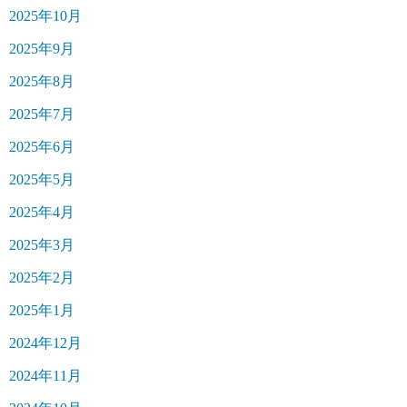
2025年10月
2025年9月
2025年8月
2025年7月
2025年6月
2025年5月
2025年4月
2025年3月
2025年2月
2025年1月
2024年12月
2024年11月