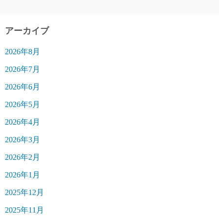
アーカイブ
2026年8月
2026年7月
2026年6月
2026年5月
2026年4月
2026年3月
2026年2月
2026年1月
2025年12月
2025年11月