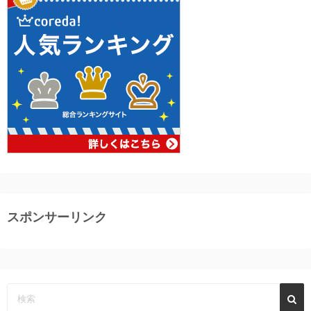
スポンサーリンク