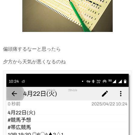
偏頭痛するなーと思ったら
夕方から天気が悪くなるのね