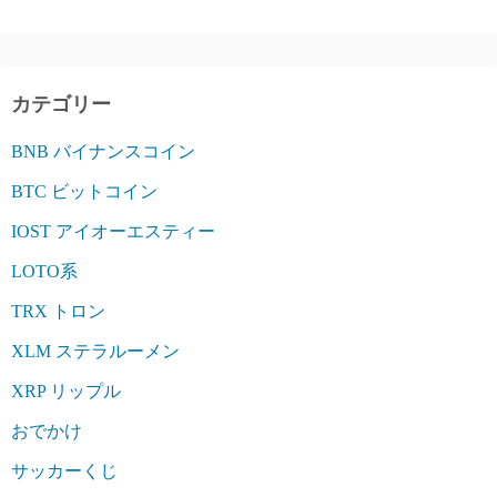
カテゴリー
BNB バイナンスコイン
BTC ビットコイン
IOST アイオーエスティー
LOTO系
TRX トロン
XLM ステラルーメン
XRP リップル
おでかけ
サッカーくじ