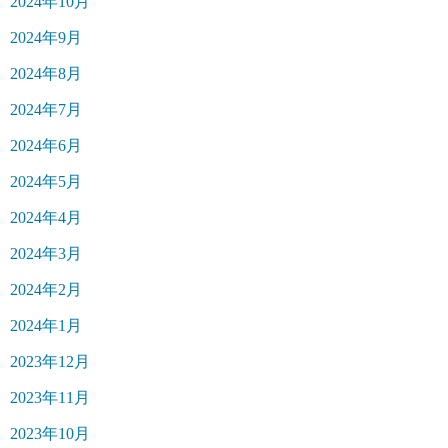
2024年10月
2024年9月
2024年8月
2024年7月
2024年6月
2024年5月
2024年4月
2024年3月
2024年2月
2024年1月
2023年12月
2023年11月
2023年10月