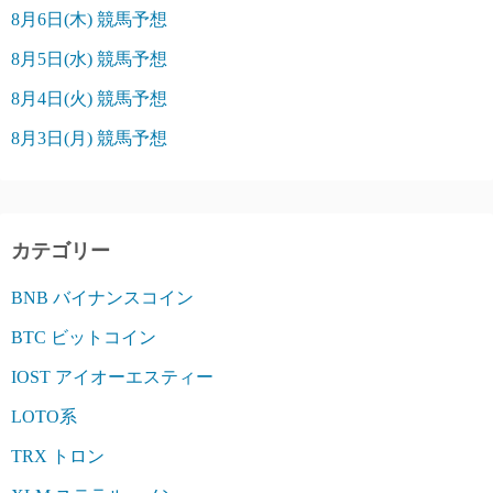
8月6日(木) 競馬予想
8月5日(水) 競馬予想
8月4日(火) 競馬予想
8月3日(月) 競馬予想
カテゴリー
BNB バイナンスコイン
BTC ビットコイン
IOST アイオーエスティー
LOTO系
TRX トロン