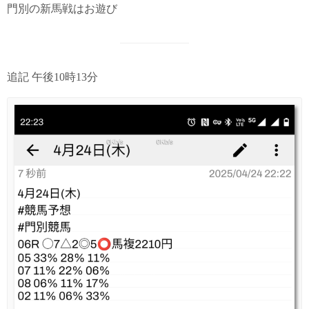
門別の新馬戦はお遊び
追記 午後10時13分