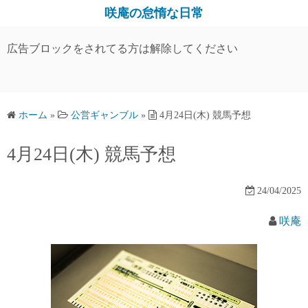
コ
咲庵の怠惰な日常
ン
テ
広告ブロックをされてる方は解除してください
ン
ツ
へ
ス
ホーム
»
公営ギャンブル
»
4月24日(木) 競馬予想
キ
4月24日(木) 競馬予想
ッ
プ
24/04/2025
咲庵