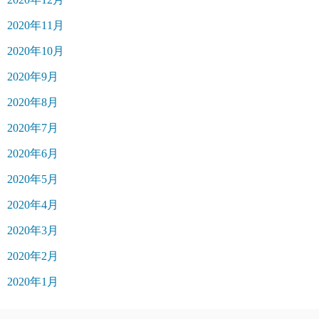
2020年11月
2020年10月
2020年9月
2020年8月
2020年7月
2020年6月
2020年5月
2020年4月
2020年3月
2020年2月
2020年1月