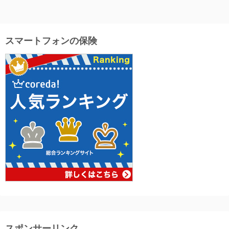
スマートフォンの保険
スポンサーリンク