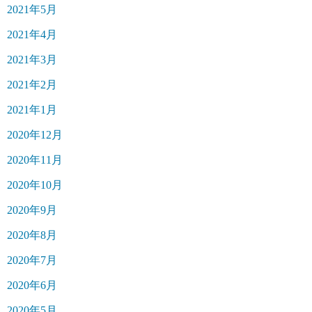
2021年5月
2021年4月
2021年3月
2021年2月
2021年1月
2020年12月
2020年11月
2020年10月
2020年9月
2020年8月
2020年7月
2020年6月
2020年5月