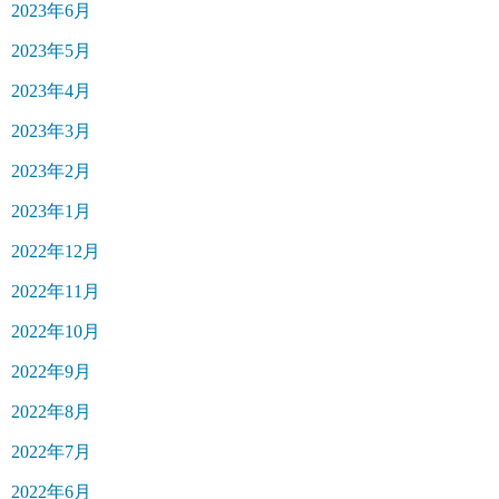
2023年6月
2023年5月
2023年4月
2023年3月
2023年2月
2023年1月
2022年12月
2022年11月
2022年10月
2022年9月
2022年8月
2022年7月
2022年6月