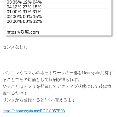
センスなしお
パソコンやスマホのネットワークの一部をHoneygain共有す
ることでその対価として報酬が得られす。
やることはアプリを登録してアクティブ状態にして後は放
置するだけ！
リンクから登録すると5ドル貰えるます
https://r.honeygain.me/EGGC057E98