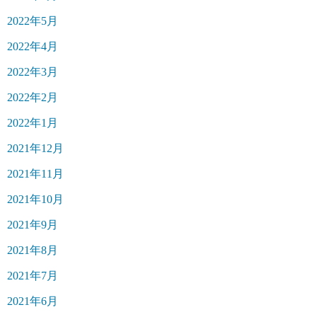
2022年5月
2022年4月
2022年3月
2022年2月
2022年1月
2021年12月
2021年11月
2021年10月
2021年9月
2021年8月
2021年7月
2021年6月