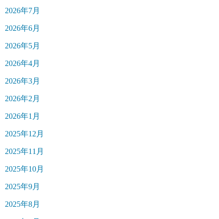
2026年7月
2026年6月
2026年5月
2026年4月
2026年3月
2026年2月
2026年1月
2025年12月
2025年11月
2025年10月
2025年9月
2025年8月