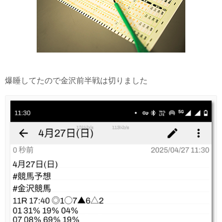
爆睡してたので金沢前半戦は切りました