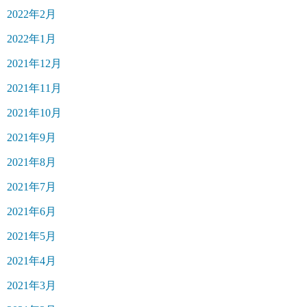
2022年2月
2022年1月
2021年12月
2021年11月
2021年10月
2021年9月
2021年8月
2021年7月
2021年6月
2021年5月
2021年4月
2021年3月