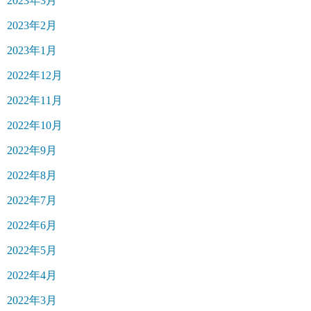
2023年3月
2023年2月
2023年1月
2022年12月
2022年11月
2022年10月
2022年9月
2022年8月
2022年7月
2022年6月
2022年5月
2022年4月
2022年3月