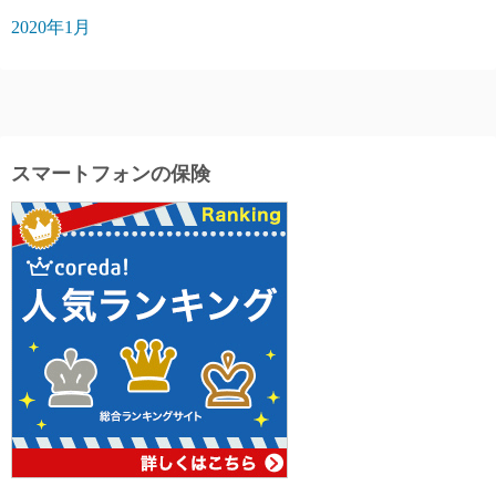
2020年1月
スマートフォンの保険