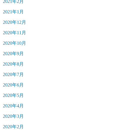
2021年2月
2021年1月
2020年12月
2020年11月
2020年10月
2020年9月
2020年8月
2020年7月
2020年6月
2020年5月
2020年4月
2020年3月
2020年2月