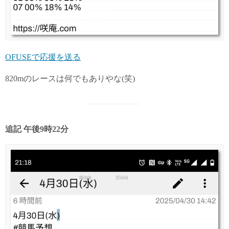
OFUSEで応援を送る
820mのレースは何でもありやな(笑)
追記 午後9時22分