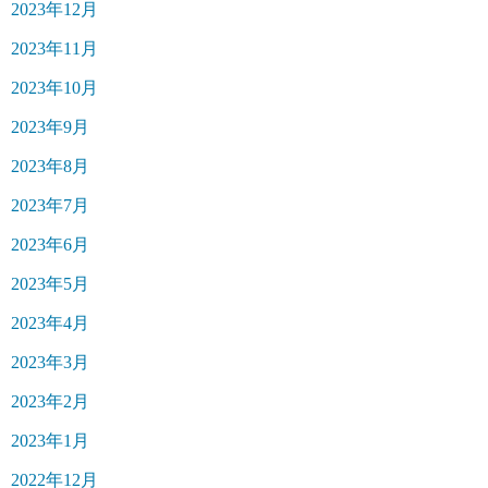
2023年12月
2023年11月
2023年10月
2023年9月
2023年8月
2023年7月
2023年6月
2023年5月
2023年4月
2023年3月
2023年2月
2023年1月
2022年12月