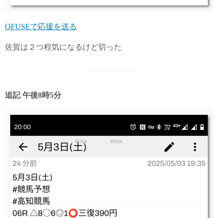
OFUSEで応援を送る
佐賀は２つ程気になるけど切った
追記 午後8時5分