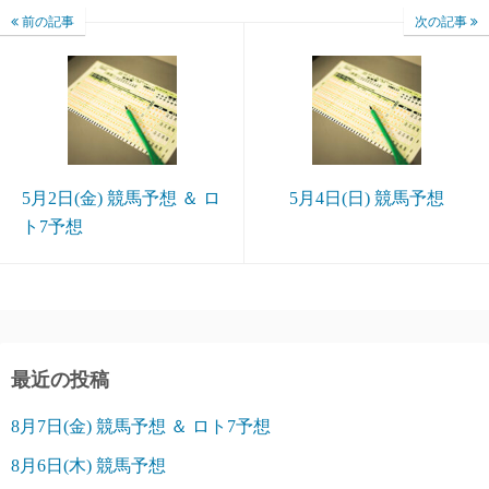
前の記事
次の記事
5月2日(金) 競馬予想 ＆ ロ
5月4日(日) 競馬予想
ト7予想
最近の投稿
8月7日(金) 競馬予想 ＆ ロト7予想
8月6日(木) 競馬予想