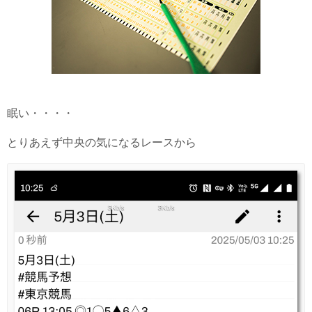
眠い・・・・
とりあえず中央の気になるレースから