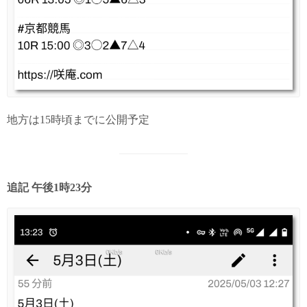
地方は15時頃までに公開予定
追記 午後1時23分