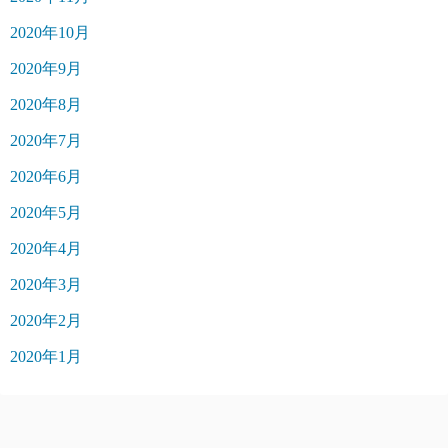
2020年10月
2020年9月
2020年8月
2020年7月
2020年6月
2020年5月
2020年4月
2020年3月
2020年2月
2020年1月