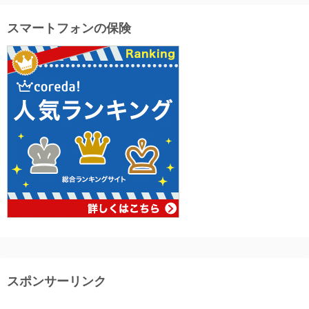
スマートフォンの保険
スポンサーリンク