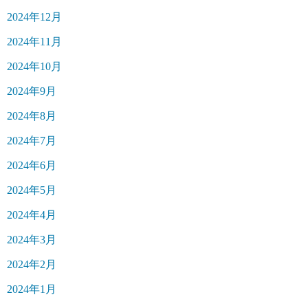
2024年12月
2024年11月
2024年10月
2024年9月
2024年8月
2024年7月
2024年6月
2024年5月
2024年4月
2024年3月
2024年2月
2024年1月