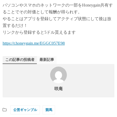
パソコンやスマホのネットワークの一部をHoneygain共有す
ることでその対価として報酬が得られす。
やることはアプリを登録してアクティブ状態にして後は放
置するだけ！
リンクから登録すると5ドル貰えるます
https://r.honeygain.me/EGGC057E98
この記事の投稿者
最新記事
咲庵
公営ギャンブル
競馬