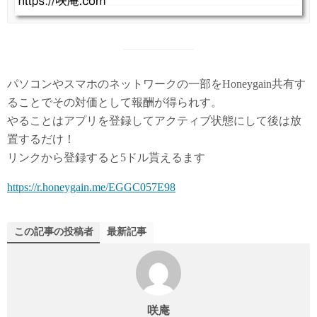
パソコンやスマホのネットワークの一部をHoneygain共有す
ることでその対価として報酬が得られす。
やることはアプリを登録してアクティブ状態にして後は放
置するだけ！
リンクから登録すると5ドル貰えるます
https://r.honeygain.me/EGGC057E98
この記事の投稿者
最新記事
咲庵