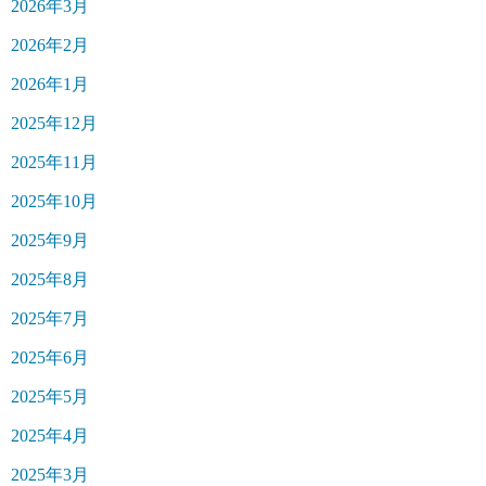
2026年3月
2026年2月
2026年1月
2025年12月
2025年11月
2025年10月
2025年9月
2025年8月
2025年7月
2025年6月
2025年5月
2025年4月
2025年3月