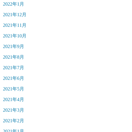
2022年1月
2021年12月
2021年11月
2021年10月
2021年9月
2021年8月
2021年7月
2021年6月
2021年5月
2021年4月
2021年3月
2021年2月
2021年1月