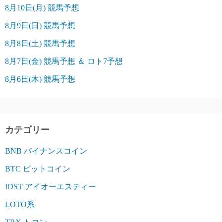
8月10日(月) 競馬予想
8月9日(日) 競馬予想
8月8日(土) 競馬予想
8月7日(金) 競馬予想 ＆ ロト7予想
8月6日(木) 競馬予想
カテゴリー
BNB バイナンスコイン
BTC ビットコイン
IOST アイオーエスティー
LOTO系