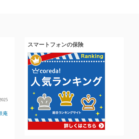
スマートフォンの保険
ロ
2025
咲庵