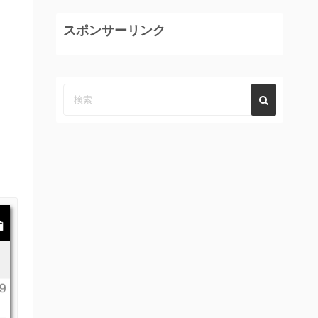
スポンサーリンク