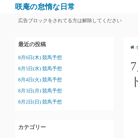
コ
咲庵の怠惰な日常
ン
テ
広告ブロックをされてる方は解除してください
ン
ツ
へ
最近の投稿
ス
8月6日(木) 競馬予想
キ
ッ
8月5日(水) 競馬予想
プ
8月4日(火) 競馬予想
8月3日(月) 競馬予想
8月2日(日) 競馬予想
カテゴリー