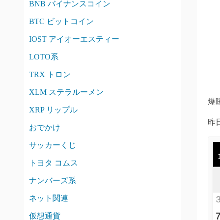
BNB バイナンスコイン
BTC ビットコイン
IOST アイオーエスティー
LOTO系
TRX トロン
XLM ステラルーメン
爆睡
XRP リップル
昨
おでかけ
サッカーくじ
トヨタ コムス
ナンバーズ系
ネット関連
仮想通貨