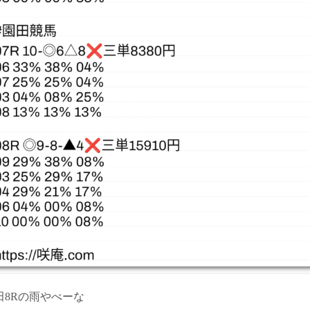
田8Rの雨やべーな