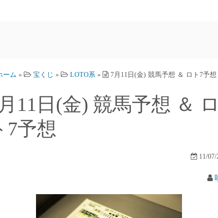
ホーム
»
宝くじ
»
LOTO系
»
7月11日(金) 競馬予想 ＆ ロト7予想
7月11日(金) 競馬予想 ＆ 
ト7予想
11/07/