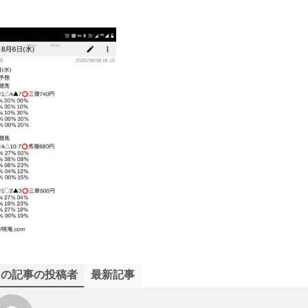
この記事の投稿者
最新記事