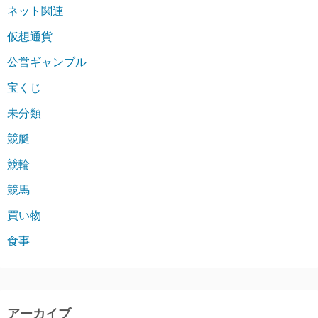
ネット関連
仮想通貨
公営ギャンブル
宝くじ
未分類
競艇
競輪
競馬
買い物
食事
アーカイブ