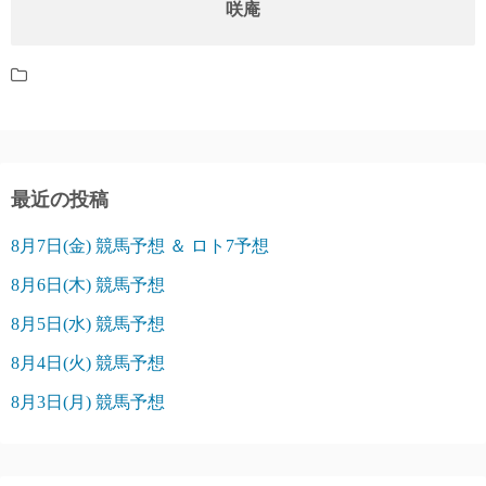
咲庵
最近の投稿
8月7日(金) 競馬予想 ＆ ロト7予想
8月6日(木) 競馬予想
8月5日(水) 競馬予想
8月4日(火) 競馬予想
8月3日(月) 競馬予想