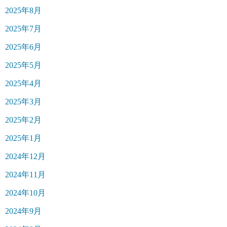
2025年8月
2025年7月
2025年6月
2025年5月
2025年4月
2025年3月
2025年2月
2025年1月
2024年12月
2024年11月
2024年10月
2024年9月