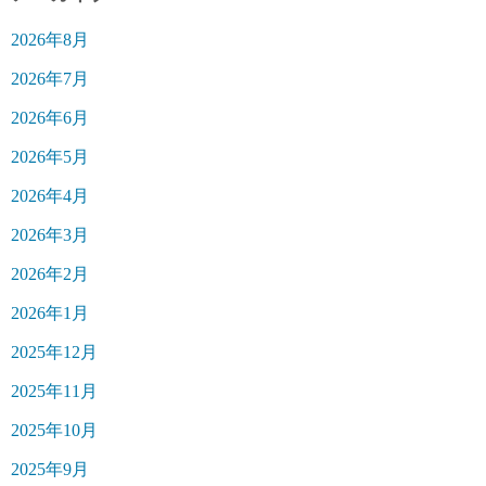
2026年8月
2026年7月
2026年6月
2026年5月
2026年4月
2026年3月
2026年2月
2026年1月
2025年12月
2025年11月
2025年10月
2025年9月