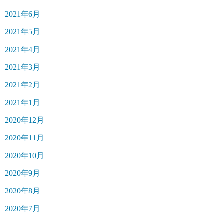
2021年6月
2021年5月
2021年4月
2021年3月
2021年2月
2021年1月
2020年12月
2020年11月
2020年10月
2020年9月
2020年8月
2020年7月