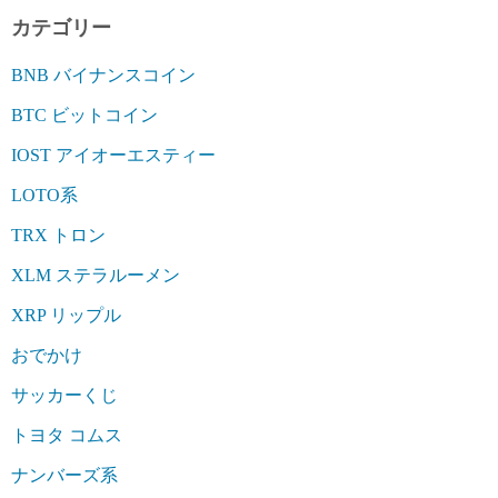
カテゴリー
BNB バイナンスコイン
BTC ビットコイン
IOST アイオーエスティー
LOTO系
TRX トロン
XLM ステラルーメン
XRP リップル
おでかけ
サッカーくじ
トヨタ コムス
ナンバーズ系