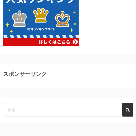
スポンサーリンク