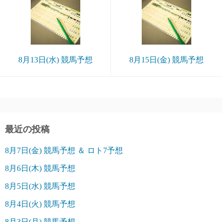
8月13日(水) 競馬予想
8月15日(金) 競馬予想
最近の投稿
8月7日(金) 競馬予想 ＆ ロト7予想
8月6日(木) 競馬予想
8月5日(水) 競馬予想
8月4日(火) 競馬予想
8月3日(月) 競馬予想