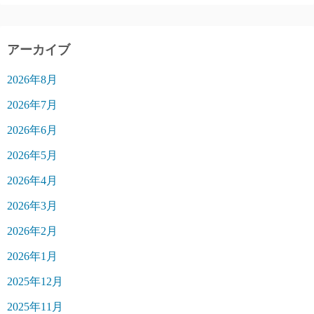
アーカイブ
2026年8月
2026年7月
2026年6月
2026年5月
2026年4月
2026年3月
2026年2月
2026年1月
2025年12月
2025年11月