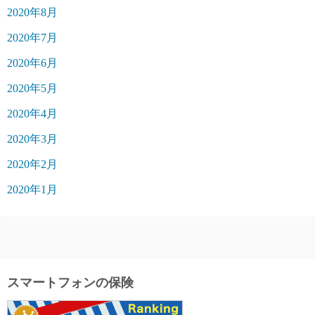
2020年8月
2020年7月
2020年6月
2020年5月
2020年4月
2020年3月
2020年2月
2020年1月
スマートフォンの保険