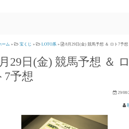
ホーム
»
宝くじ
»
LOTO系
»
8月29日(金) 競馬予想 ＆ ロト7予想
8月29日(金) 競馬予想 ＆ 
ト7予想
29/08/