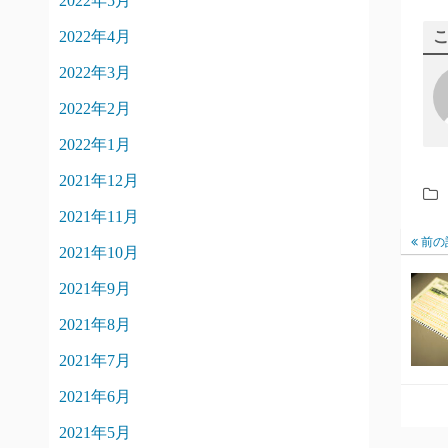
2022年5月
2022年4月
2022年3月
2022年2月
2022年1月
2021年12月
2021年11月
前の
2021年10月
2021年9月
2021年8月
2021年7月
2021年6月
2021年5月