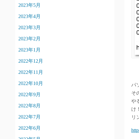
2023年5月
2023年4月
2023年3月
2023年2月
2023年1月
2022年12月
2022年11月
2022年10月
パ
そ
2022年9月
や
2022年8月
け
2022年7月
リ
2022年6月
htt