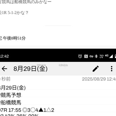
方競馬は船橋競馬のみかなー
1R 5-1-2かな？
 午後0時51分