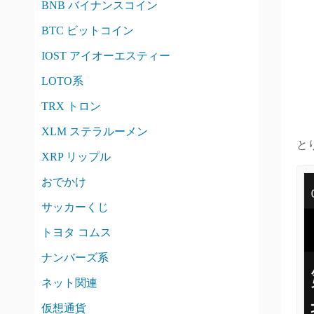
BNB バイナンスコイン
BTC ビットコイン
IOST アイオーエスティー
LOTO系
TRX トロン
XLM ステラルーメン
と
XRP リップル
おでかけ
サッカーくじ
トヨタ コムス
ナンバーズ系
ネット関連
仮想通貨