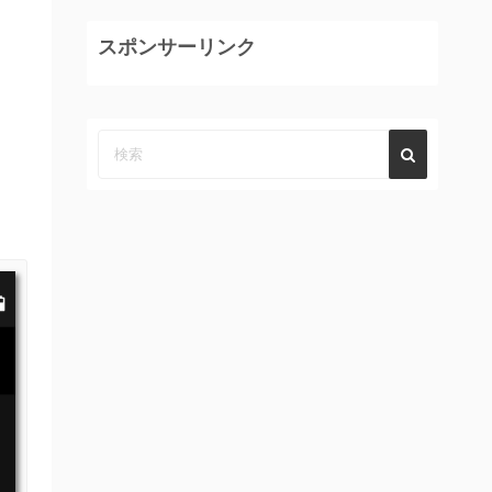
スポンサーリンク