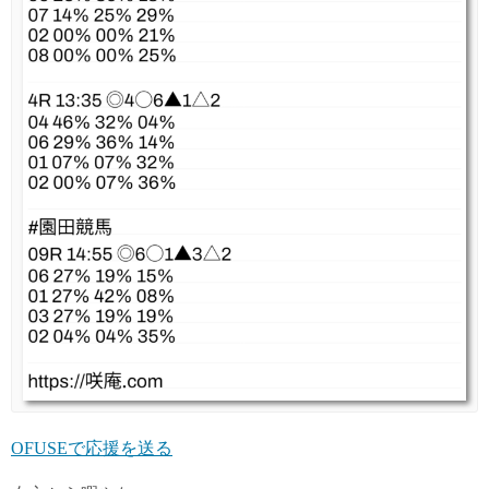
OFUSEで応援を送る