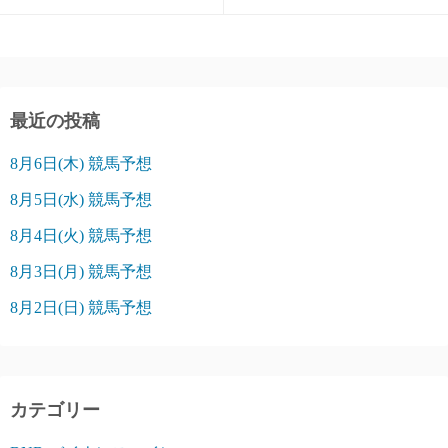
最近の投稿
8月6日(木) 競馬予想
8月5日(水) 競馬予想
8月4日(火) 競馬予想
8月3日(月) 競馬予想
8月2日(日) 競馬予想
カテゴリー