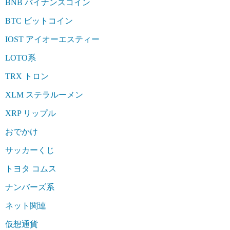
BNB バイナンスコイン
BTC ビットコイン
IOST アイオーエスティー
LOTO系
TRX トロン
XLM ステラルーメン
XRP リップル
おでかけ
サッカーくじ
トヨタ コムス
ナンバーズ系
ネット関連
仮想通貨