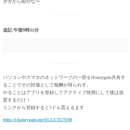
夕方から暇やなー
追記 午後9時31分
パソコンやスマホのネットワークの一部をHoneygain共有す
ることでその対価として報酬が得られす。
やることはアプリを登録してアクティブ状態にして後は放
置するだけ！
リンクから登録すると5ドル貰えるます
https://r.honeygain.me/EGGC057E98