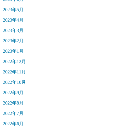
2023年5月
2023年4月
2023年3月
2023年2月
2023年1月
2022年12月
2022年11月
2022年10月
2022年9月
2022年8月
2022年7月
2022年6月