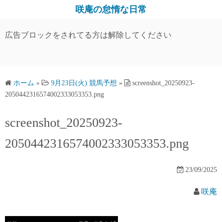
コ
咲庵の怠惰な日常
ン
テ
広告ブロックをされてる方は解除してください
ン
ツ
へ
ス
ホーム
»
9月23日(火) 競馬予想
»
screenshot_20250923-
2050442316574002333053353.png
キ
ッ
screenshot_20250923-
プ
2050442316574002333053353.png
23/09/2025
咲庵