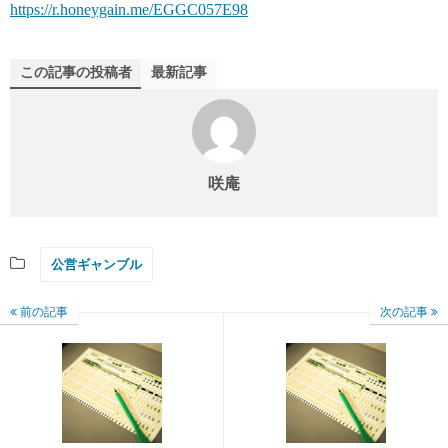
https://r.honeygain.me/EGGC057E98
この記事の投稿者
最新記事
咲庵
公営ギャンブル
前の記事
次の記事