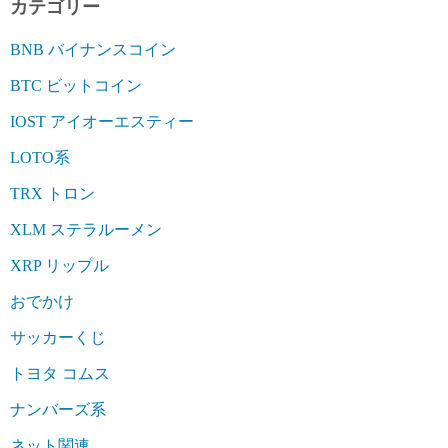
カテゴリー
BNB バイナンスコイン
BTC ビットコイン
IOST アイオーエスティー
LOTO系
TRX トロン
XLM ステラルーメン
XRP リップル
おでかけ
サッカーくじ
トヨタ コムス
ナンバーズ系
ネット関連