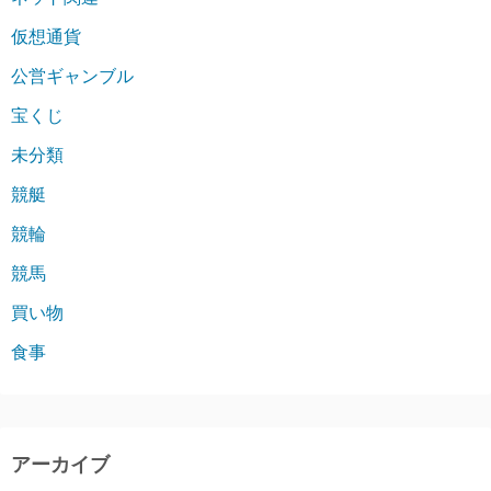
仮想通貨
公営ギャンブル
宝くじ
未分類
競艇
競輪
競馬
買い物
食事
アーカイブ