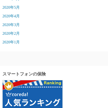
2020年5月
2020年4月
2020年3月
2020年2月
2020年1月
スマートフォンの保険