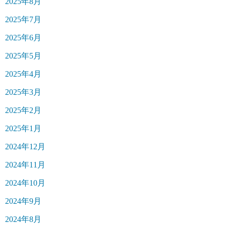
2025年8月
2025年7月
2025年6月
2025年5月
2025年4月
2025年3月
2025年2月
2025年1月
2024年12月
2024年11月
2024年10月
2024年9月
2024年8月