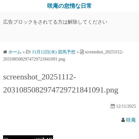
コ
咲庵の怠惰な日常
ン
テ
広告ブロックをされてる方は解除してください
ン
ツ
へ
ス
ホーム
»
11月12日(水) 競馬予想
»
screenshot_20251112-
2031085082974729721841091.png
キ
ッ
screenshot_20251112-
プ
2031085082974729721841091.png
12/11/2025
咲庵