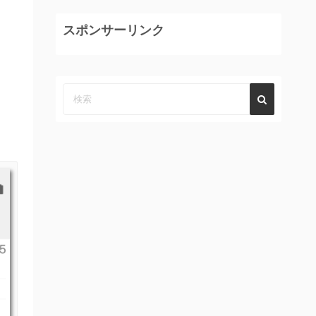
スポンサーリンク