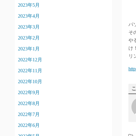
2023年5月
2023年4月
パ
2023年3月
そ
2023年2月
や
け
2023年1月
リ
2022年12月
htt
2022年11月
2022年10月
2022年9月
2022年8月
2022年7月
2022年6月