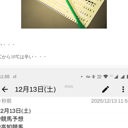
い・・・
8℃から10℃は辛い・・・