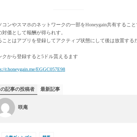
ソコンやスマホのネットワークの一部をHoneygain共有すること
の対価として報酬が得られす。
ることはアプリを登録してアクティブ状態にして後は放置する
！
ンクから登録すると5ドル貰えるます
ps://r.honeygain.me/EGGC057E98
この記事の投稿者
最新記事
咲庵