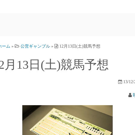
ホーム
»
公営ギャンブル
»
12月13日(土)競馬予想
12月13日(土)競馬予想
13/12/