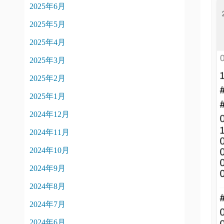
2025年6月
2025年5月
2025年4月
2025年3月
2025年2月
2025年1月
2024年12月
2024年11月
2024年10月
2024年9月
2024年8月
2024年7月
2024年6月