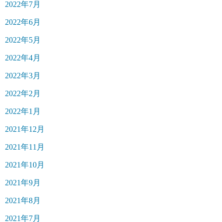
2022年7月
2022年6月
2022年5月
2022年4月
2022年3月
2022年2月
2022年1月
2021年12月
2021年11月
2021年10月
2021年9月
2021年8月
2021年7月