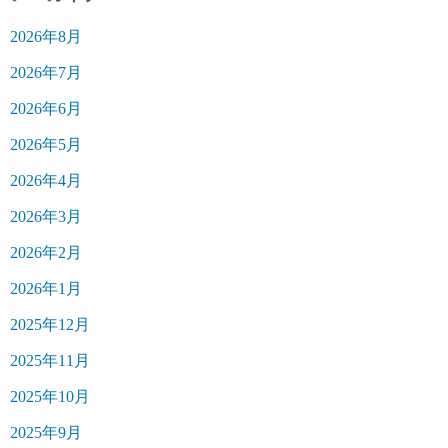
2026年8月
2026年7月
2026年6月
2026年5月
2026年4月
2026年3月
2026年2月
2026年1月
2025年12月
2025年11月
2025年10月
2025年9月