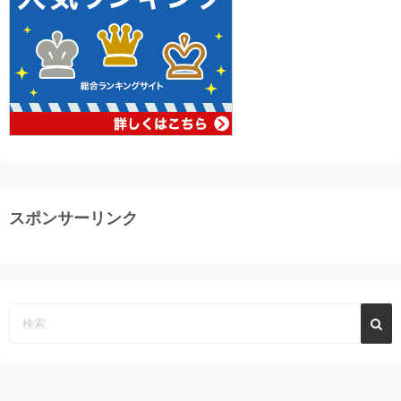
スポンサーリンク