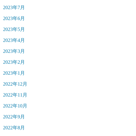
2023年7月
2023年6月
2023年5月
2023年4月
2023年3月
2023年2月
2023年1月
2022年12月
2022年11月
2022年10月
2022年9月
2022年8月