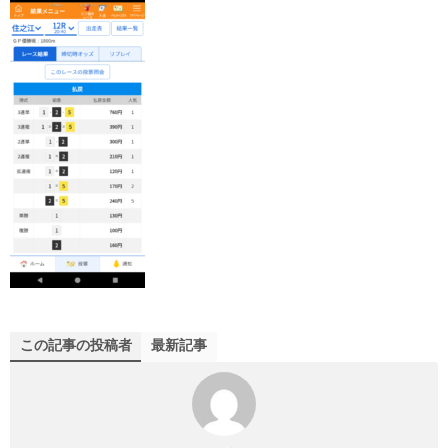
この記事の投稿者
最新記事