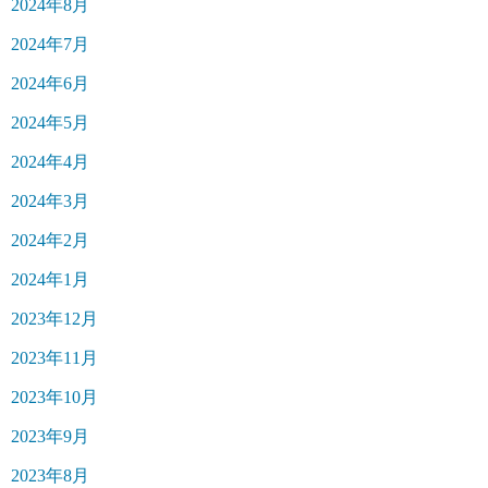
2024年8月
2024年7月
2024年6月
2024年5月
2024年4月
2024年3月
2024年2月
2024年1月
2023年12月
2023年11月
2023年10月
2023年9月
2023年8月