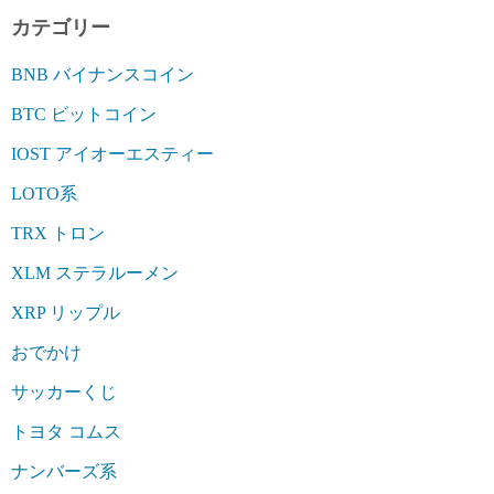
カテゴリー
BNB バイナンスコイン
BTC ビットコイン
IOST アイオーエスティー
LOTO系
TRX トロン
XLM ステラルーメン
XRP リップル
おでかけ
サッカーくじ
トヨタ コムス
ナンバーズ系