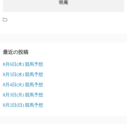
咲庵
最近の投稿
8月6日(木) 競馬予想
8月5日(水) 競馬予想
8月4日(火) 競馬予想
8月3日(月) 競馬予想
8月2日(日) 競馬予想