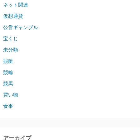
ネット関連
仮想通貨
公営ギャンブル
宝くじ
未分類
競艇
競輪
競馬
買い物
食事
アーカイブ