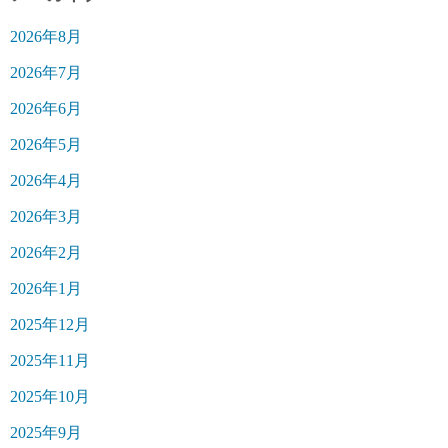
2026年8月
2026年7月
2026年6月
2026年5月
2026年4月
2026年3月
2026年2月
2026年1月
2025年12月
2025年11月
2025年10月
2025年9月