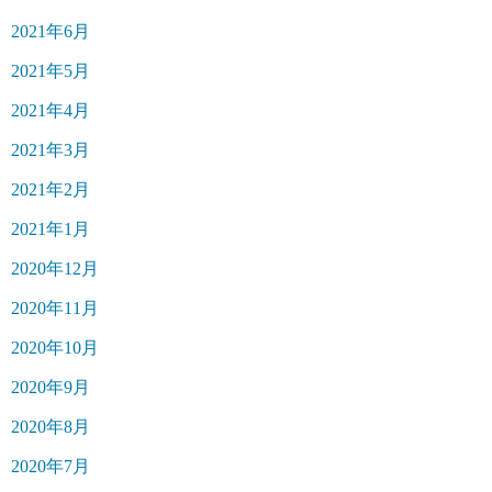
2021年6月
2021年5月
2021年4月
2021年3月
2021年2月
2021年1月
2020年12月
2020年11月
2020年10月
2020年9月
2020年8月
2020年7月