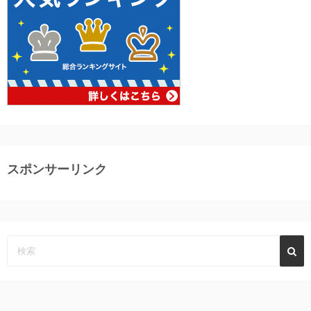
スポンサーリンク