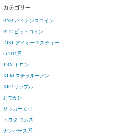
カテゴリー
BNB バイナンスコイン
BTC ビットコイン
IOST アイオーエスティー
LOTO系
TRX トロン
XLM ステラルーメン
XRP リップル
おでかけ
サッカーくじ
トヨタ コムス
ナンバーズ系