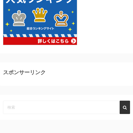
スポンサーリンク