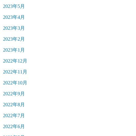
2023年5月
2023年4月
2023年3月
2023年2月
2023年1月
2022年12月
2022年11月
2022年10月
2022年9月
2022年8月
2022年7月
2022年6月