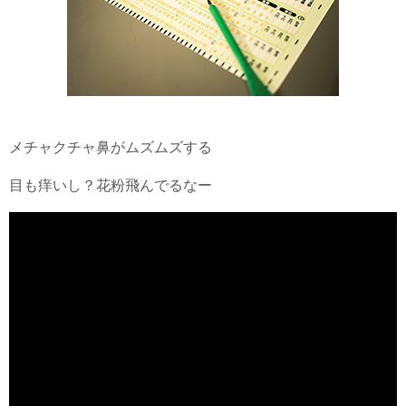
メチャクチャ鼻がムズムズする
目も痒いし？花粉飛んでるなー