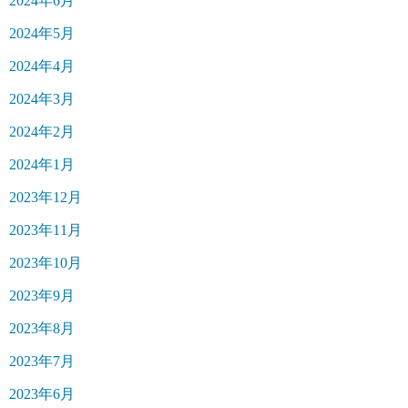
2024年6月
2024年5月
2024年4月
2024年3月
2024年2月
2024年1月
2023年12月
2023年11月
2023年10月
2023年9月
2023年8月
2023年7月
2023年6月