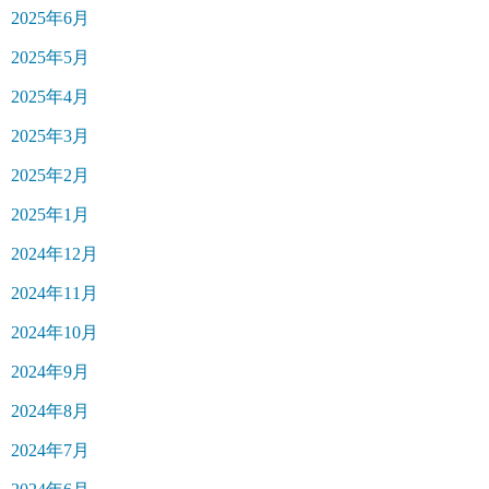
2025年6月
2025年5月
2025年4月
2025年3月
2025年2月
2025年1月
2024年12月
2024年11月
2024年10月
2024年9月
2024年8月
2024年7月