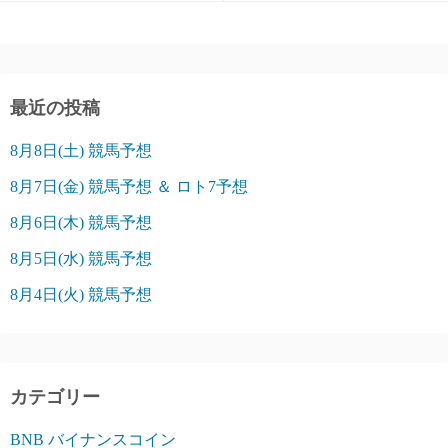
最近の投稿
8月8日(土) 競馬予想
8月7日(金) 競馬予想 ＆ ロト7予想
8月6日(木) 競馬予想
8月5日(水) 競馬予想
8月4日(火) 競馬予想
カテゴリー
BNB バイナンスコイン