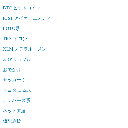
BTC ビットコイン
IOST アイオーエスティー
LOTO系
TRX トロン
XLM ステラルーメン
XRP リップル
おでかけ
サッカーくじ
トヨタ コムス
ナンバーズ系
ネット関連
仮想通貨