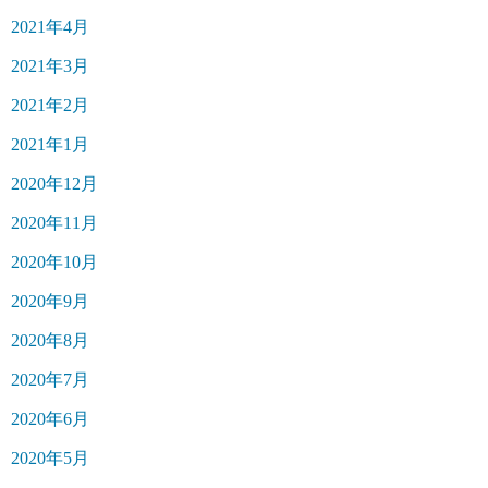
2021年4月
2021年3月
2021年2月
2021年1月
2020年12月
2020年11月
2020年10月
2020年9月
2020年8月
2020年7月
2020年6月
2020年5月