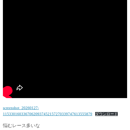
screenshot_20260127-
11533016033670620937452157270339747613555879
ダウンロード
悩むレース多いな