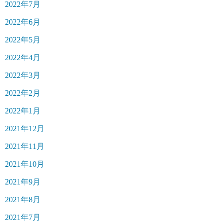
2022年7月
2022年6月
2022年5月
2022年4月
2022年3月
2022年2月
2022年1月
2021年12月
2021年11月
2021年10月
2021年9月
2021年8月
2021年7月