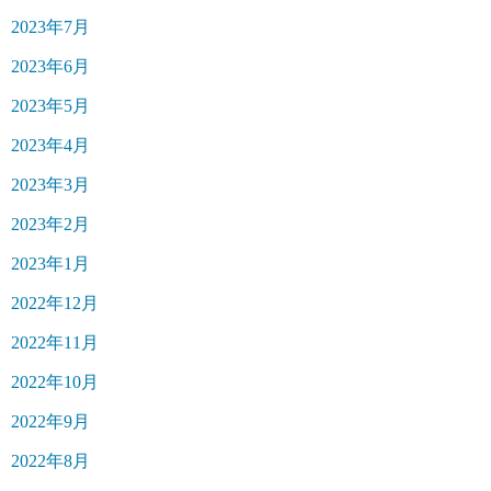
2023年7月
2023年6月
2023年5月
2023年4月
2023年3月
2023年2月
2023年1月
2022年12月
2022年11月
2022年10月
2022年9月
2022年8月