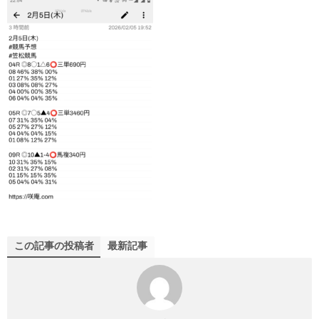
この記事の投稿者
最新記事