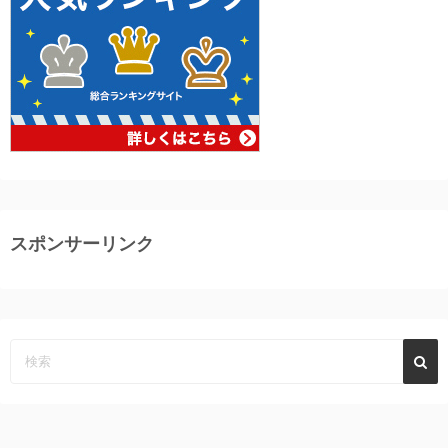
スポンサーリンク