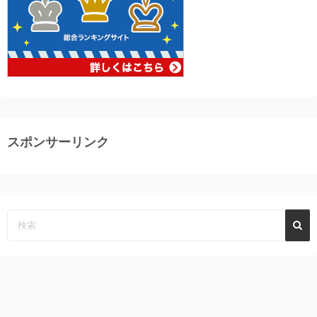
スポンサーリンク