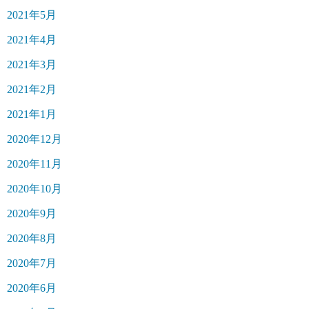
2021年5月
2021年4月
2021年3月
2021年2月
2021年1月
2020年12月
2020年11月
2020年10月
2020年9月
2020年8月
2020年7月
2020年6月