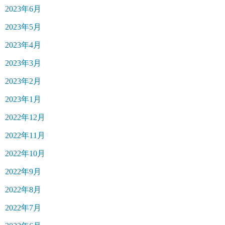
2023年6月
2023年5月
2023年4月
2023年3月
2023年2月
2023年1月
2022年12月
2022年11月
2022年10月
2022年9月
2022年8月
2022年7月