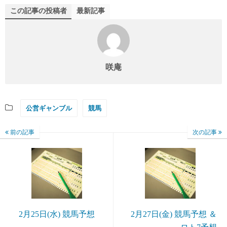
この記事の投稿者
最新記事
咲庵
公営ギャンブル
競馬
前の記事
次の記事
2月25日(水) 競馬予想
2月27日(金) 競馬予想 ＆