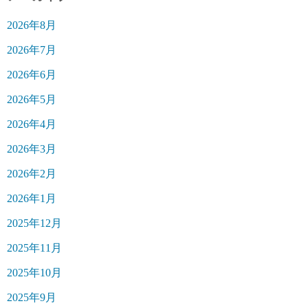
2026年8月
2026年7月
2026年6月
2026年5月
2026年4月
2026年3月
2026年2月
2026年1月
2025年12月
2025年11月
2025年10月
2025年9月