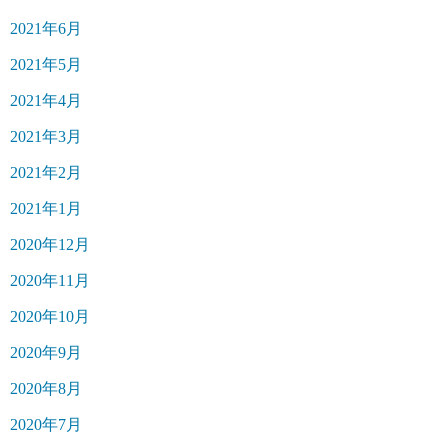
2021年6月
2021年5月
2021年4月
2021年3月
2021年2月
2021年1月
2020年12月
2020年11月
2020年10月
2020年9月
2020年8月
2020年7月