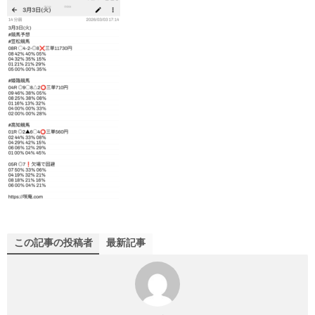
この記事の投稿者
最新記事