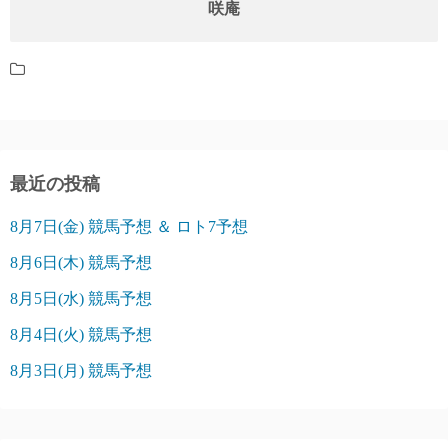
咲庵
最近の投稿
8月7日(金) 競馬予想 ＆ ロト7予想
8月6日(木) 競馬予想
8月5日(水) 競馬予想
8月4日(火) 競馬予想
8月3日(月) 競馬予想