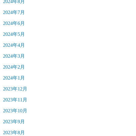
2024年8月
2024年7月
2024年6月
2024年5月
2024年4月
2024年3月
2024年2月
2024年1月
2023年12月
2023年11月
2023年10月
2023年9月
2023年8月