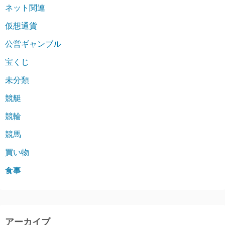
ネット関連
仮想通貨
公営ギャンブル
宝くじ
未分類
競艇
競輪
競馬
買い物
食事
アーカイブ