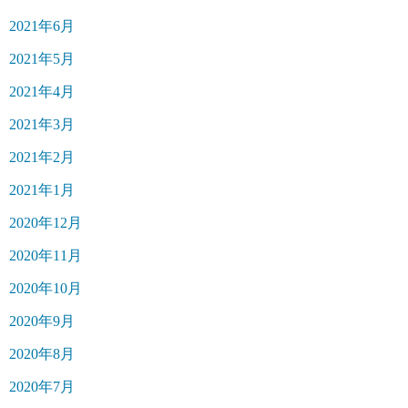
2021年6月
2021年5月
2021年4月
2021年3月
2021年2月
2021年1月
2020年12月
2020年11月
2020年10月
2020年9月
2020年8月
2020年7月