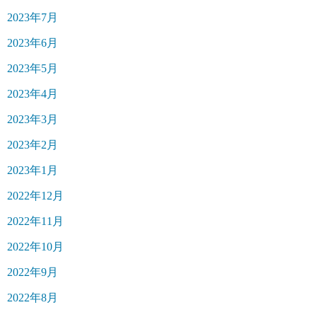
2023年7月
2023年6月
2023年5月
2023年4月
2023年3月
2023年2月
2023年1月
2022年12月
2022年11月
2022年10月
2022年9月
2022年8月