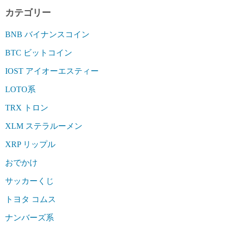
カテゴリー
BNB バイナンスコイン
BTC ビットコイン
IOST アイオーエスティー
LOTO系
TRX トロン
XLM ステラルーメン
XRP リップル
おでかけ
サッカーくじ
トヨタ コムス
ナンバーズ系