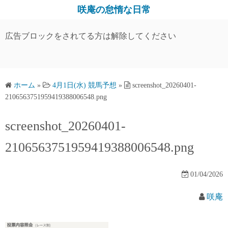
コ
咲庵の怠惰な日常
ン
テ
広告ブロックをされてる方は解除してください
ン
ツ
へ
ス
ホーム
»
4月1日(水) 競馬予想
»
screenshot_20260401-
2106563751959419388006548.png
キ
ッ
screenshot_20260401-
プ
2106563751959419388006548.png
01/04/2026
咲庵