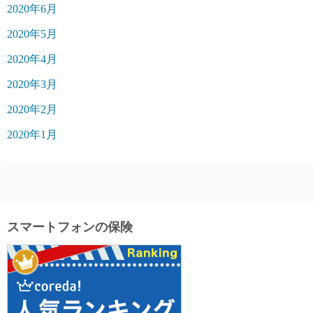
2020年6月
2020年5月
2020年4月
2020年3月
2020年2月
2020年1月
スマートフォンの保険