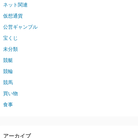
ネット関連
仮想通貨
公営ギャンブル
宝くじ
未分類
競艇
競輪
競馬
買い物
食事
アーカイブ