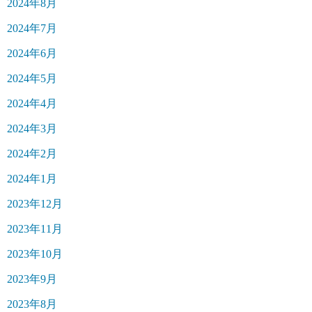
2024年8月
2024年7月
2024年6月
2024年5月
2024年4月
2024年3月
2024年2月
2024年1月
2023年12月
2023年11月
2023年10月
2023年9月
2023年8月