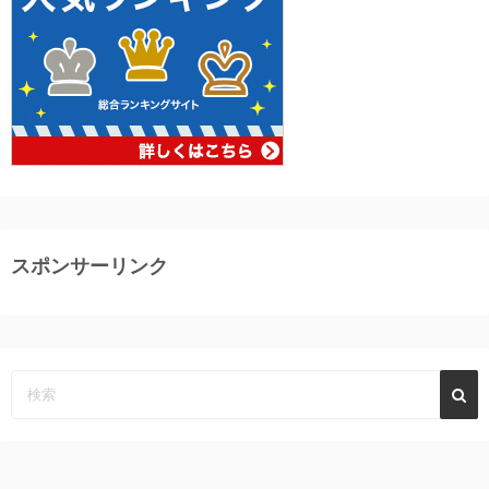
スポンサーリンク