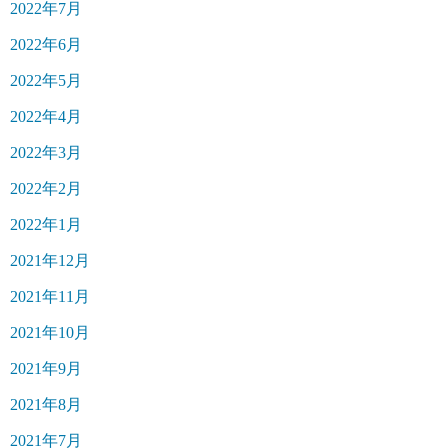
2022年7月
2022年6月
2022年5月
2022年4月
2022年3月
2022年2月
2022年1月
2021年12月
2021年11月
2021年10月
2021年9月
2021年8月
2021年7月