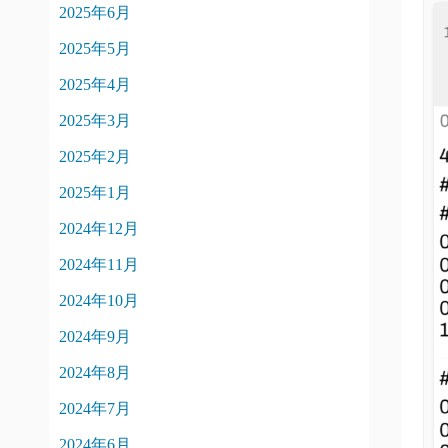
2025年6月
2025年5月
2025年4月
2025年3月
2025年2月
2025年1月
2024年12月
2024年11月
2024年10月
2024年9月
2024年8月
2024年7月
2024年6月