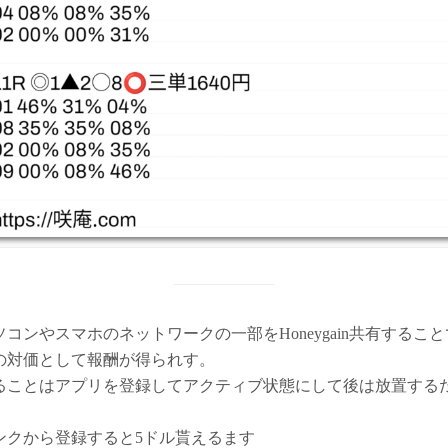
ソコンやスマホのネットワークの一部をHoneygain共有すること
の対価として報酬が得られす。
ることはアプリを登録してアクティブ状態にして後は放置する
！
ンクから登録すると5ドル貰えるます