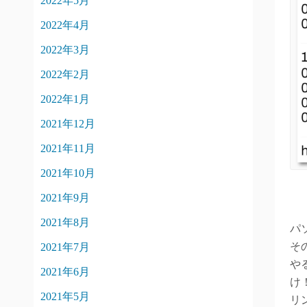
2022年5月
2022年4月
2022年3月
2022年2月
2022年1月
2021年12月
2021年11月
2021年10月
2021年9月
2021年8月
パ
そ
2021年7月
や
2021年6月
け
2021年5月
リ