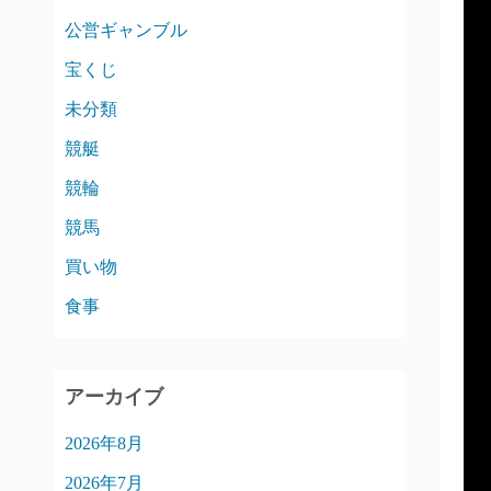
公営ギャンブル
宝くじ
未分類
競艇
競輪
競馬
買い物
食事
アーカイブ
2026年8月
2026年7月