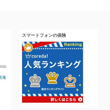
スマートフォンの保険
2026
咲庵