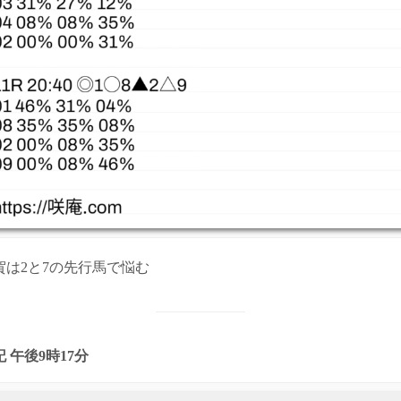
賀は2と7の先行馬で悩む
 午後9時17分