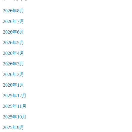
2026年8月
2026年7月
2026年6月
2026年5月
2026年4月
2026年3月
2026年2月
2026年1月
2025年12月
2025年11月
2025年10月
2025年9月