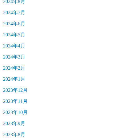
2024年8月
2024年7月
2024年6月
2024年5月
2024年4月
2024年3月
2024年2月
2024年1月
2023年12月
2023年11月
2023年10月
2023年9月
2023年8月