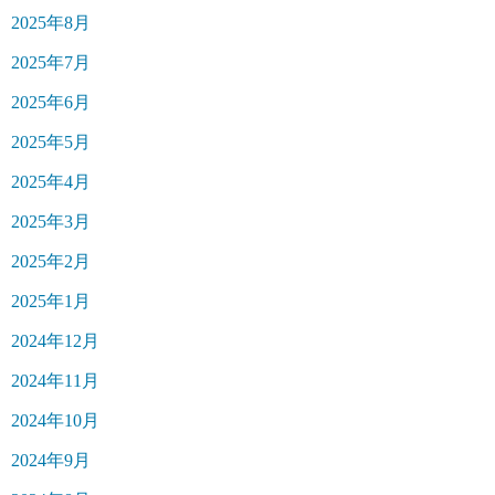
2025年8月
2025年7月
2025年6月
2025年5月
2025年4月
2025年3月
2025年2月
2025年1月
2024年12月
2024年11月
2024年10月
2024年9月