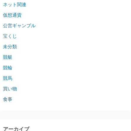
ネット関連
仮想通貨
公営ギャンブル
宝くじ
未分類
競艇
競輪
競馬
買い物
食事
アーカイブ