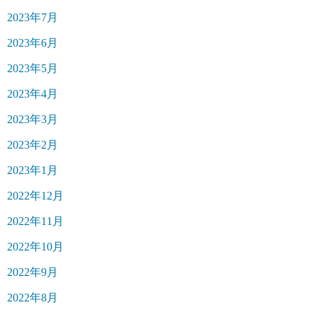
2023年7月
2023年6月
2023年5月
2023年4月
2023年3月
2023年2月
2023年1月
2022年12月
2022年11月
2022年10月
2022年9月
2022年8月