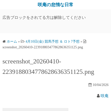
コ
咲庵の怠惰な日常
ン
テ
広告ブロックをされてる方は解除してください
ン
ツ
へ
ス
ホーム
»
4月10日(金) 競馬予想 ＆ ロト7予想
»
screenshot_20260410-2239188034778628636351125.png
キ
ッ
screenshot_20260410-
プ
2239188034778628636351125.png
10/04/2026
咲庵