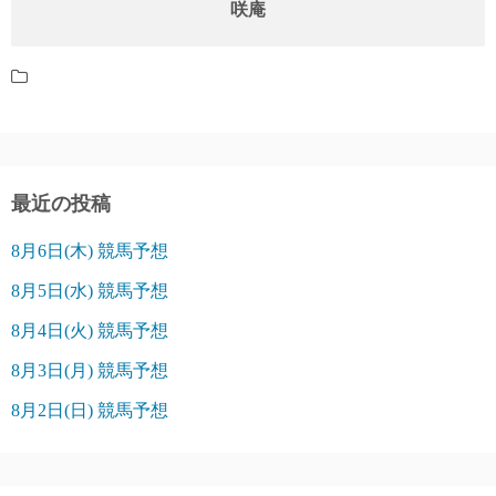
咲庵
最近の投稿
8月6日(木) 競馬予想
8月5日(水) 競馬予想
8月4日(火) 競馬予想
8月3日(月) 競馬予想
8月2日(日) 競馬予想