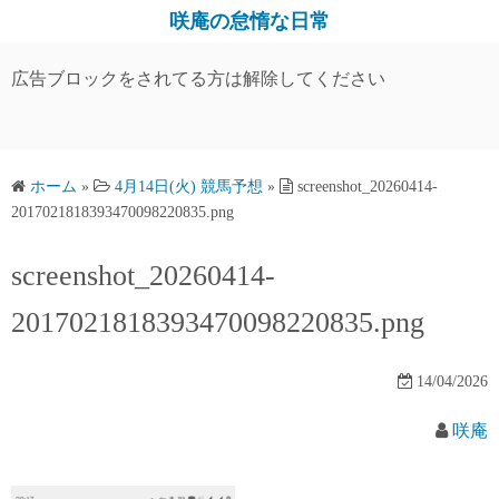
コ
咲庵の怠惰な日常
ン
テ
広告ブロックをされてる方は解除してください
ン
ツ
へ
ス
ホーム
»
4月14日(火) 競馬予想
»
screenshot_20260414-
2017021818393470098220835.png
キ
ッ
screenshot_20260414-
プ
2017021818393470098220835.png
14/04/2026
咲庵