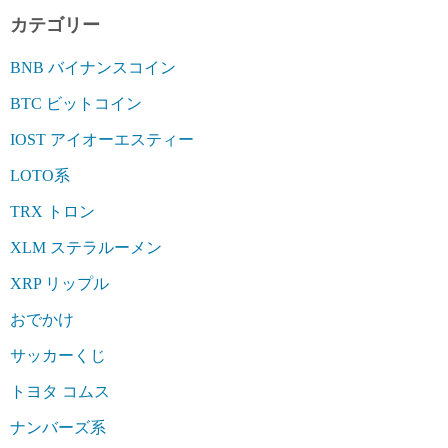
カテゴリー
BNB バイナンスコイン
BTC ビットコイン
IOST アイオーエスティー
LOTO系
TRX トロン
XLM ステラルーメン
XRP リップル
おでかけ
サッカーくじ
トヨタ コムス
ナンバーズ系