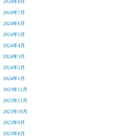
2024年8月
2024年7月
2024年6月
2024年5月
2024年4月
2024年3月
2024年2月
2024年1月
2023年12月
2023年11月
2023年10月
2023年9月
2023年8月