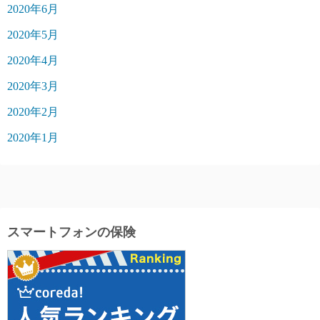
2020年6月
2020年5月
2020年4月
2020年3月
2020年2月
2020年1月
スマートフォンの保険