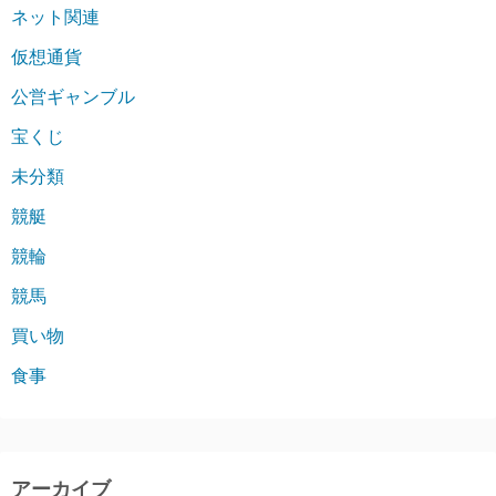
ネット関連
仮想通貨
公営ギャンブル
宝くじ
未分類
競艇
競輪
競馬
買い物
食事
アーカイブ