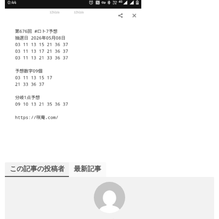
この記事の投稿者
最新記事