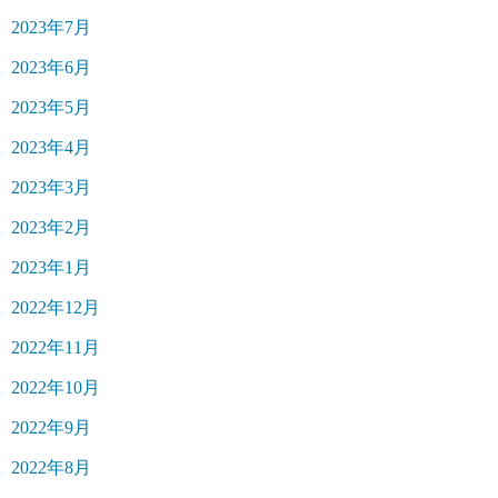
2023年7月
2023年6月
2023年5月
2023年4月
2023年3月
2023年2月
2023年1月
2022年12月
2022年11月
2022年10月
2022年9月
2022年8月