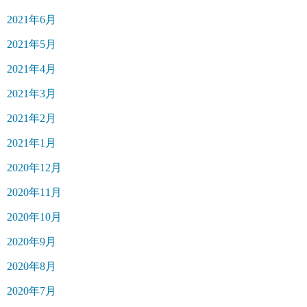
2021年6月
2021年5月
2021年4月
2021年3月
2021年2月
2021年1月
2020年12月
2020年11月
2020年10月
2020年9月
2020年8月
2020年7月