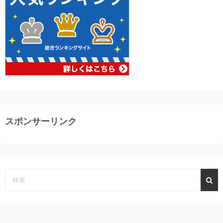
スポンサーリンク