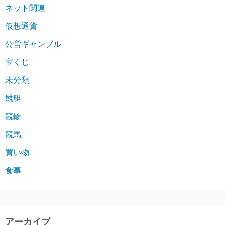
ネット関連
仮想通貨
公営ギャンブル
宝くじ
未分類
競艇
競輪
競馬
買い物
食事
アーカイブ