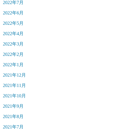
2022年7月
2022年6月
2022年5月
2022年4月
2022年3月
2022年2月
2022年1月
2021年12月
2021年11月
2021年10月
2021年9月
2021年8月
2021年7月