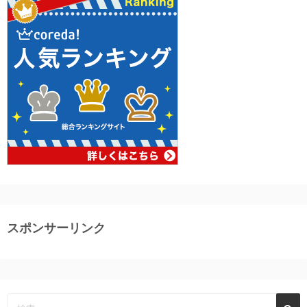
スポンサーリンク