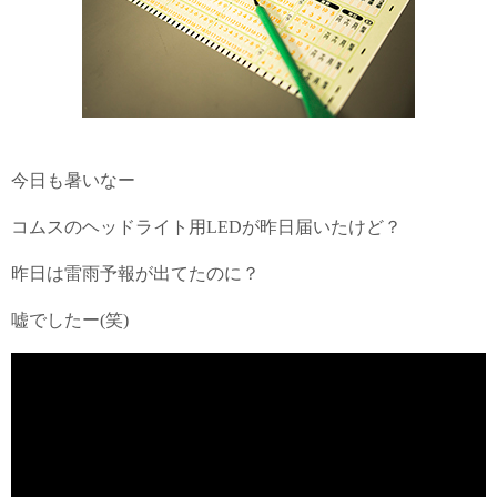
今日も暑いなー
コムスのヘッドライト用LEDが昨日届いたけど？
昨日は雷雨予報が出てたのに？
嘘でしたー(笑)