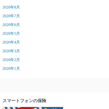
2020年8月
2020年7月
2020年6月
2020年5月
2020年4月
2020年3月
2020年2月
2020年1月
スマートフォンの保険