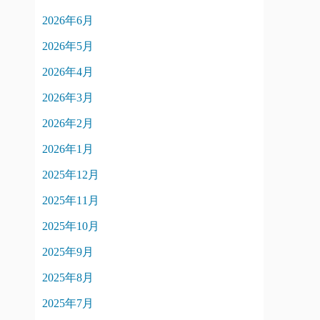
2026年6月
2026年5月
2026年4月
2026年3月
2026年2月
2026年1月
2025年12月
2025年11月
2025年10月
2025年9月
2025年8月
2025年7月