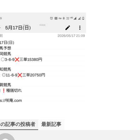
この記事の投稿者
最新記事