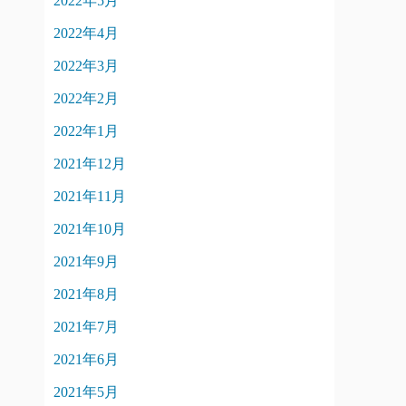
2022年5月
2022年4月
2022年3月
2022年2月
2022年1月
2021年12月
2021年11月
2021年10月
2021年9月
2021年8月
2021年7月
2021年6月
2021年5月