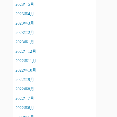
2023年5月
2023年4月
2023年3月
2023年2月
2023年1月
2022年12月
2022年11月
2022年10月
2022年9月
2022年8月
2022年7月
2022年6月