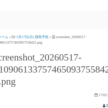
ホーム
»
5月17日(日) 競馬予想
»
screenshot_20260517-
9061337574650937558425.png
creenshot_20260517-
1090613375746509375584
.png
17/05/