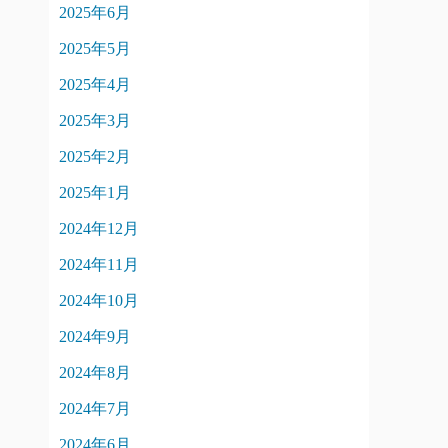
2025年6月
2025年5月
2025年4月
2025年3月
2025年2月
2025年1月
2024年12月
2024年11月
2024年10月
2024年9月
2024年8月
2024年7月
2024年6月