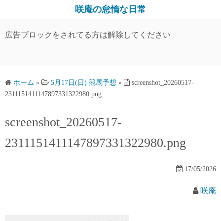
コ
咲庵の怠惰な日常
ン
テ
広告ブロックをされてる方は解除してください
ン
ツ
へ
ス
ホーム
»
5月17日(日) 競馬予想
»
screenshot_20260517-
2311151411147897331322980.png
キ
ッ
screenshot_20260517-
プ
2311151411147897331322980.png
17/05/2026
咲庵