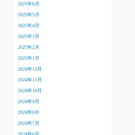
2025年6月
2025年5月
2025年4月
2025年3月
2025年2月
2025年1月
2024年12月
2024年11月
2024年10月
2024年9月
2024年8月
2024年7月
2024年6月