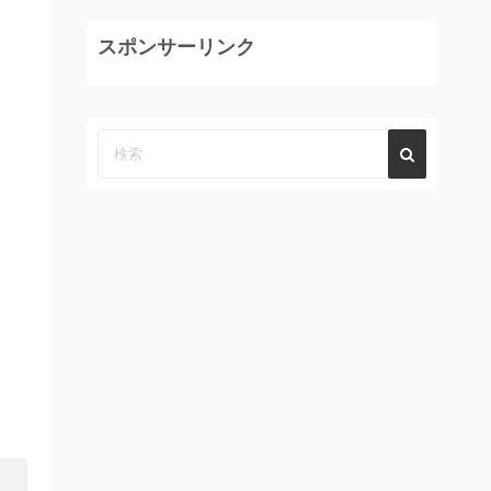
スポンサーリンク