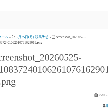
ホーム
»
5月25日(月) 競馬予想
»
screenshot_20260525-
8372401062610761629018.png
creenshot_20260525-
1083724010626107616290
.png
25/05/