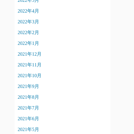
2022年5月
2022年4月
2022年3月
2022年2月
2022年1月
2021年12月
2021年11月
2021年10月
2021年9月
2021年8月
2021年7月
2021年6月
2021年5月