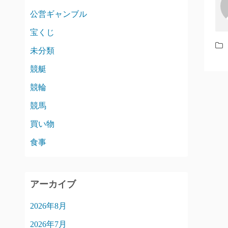
公営ギャンブル
宝くじ
未分類
競艇
競輪
競馬
買い物
食事
アーカイブ
2026年8月
2026年7月