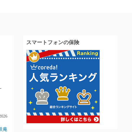
スマートフォンの保険
1
2026
咲庵