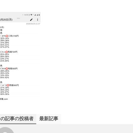
この記事の投稿者
最新記事