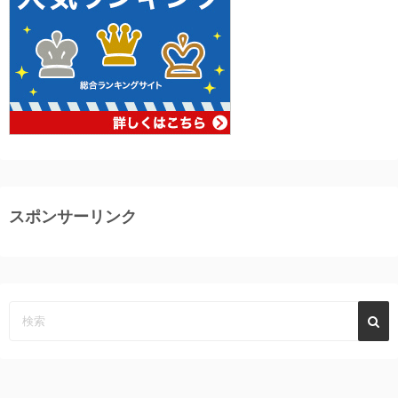
スポンサーリンク