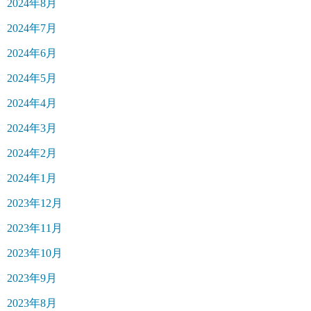
2024年8月
2024年7月
2024年6月
2024年5月
2024年4月
2024年3月
2024年2月
2024年1月
2023年12月
2023年11月
2023年10月
2023年9月
2023年8月