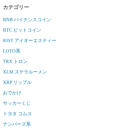
カテゴリー
BNB バイナンスコイン
BTC ビットコイン
IOST アイオーエスティー
LOTO系
TRX トロン
XLM ステラルーメン
XRP リップル
おでかけ
サッカーくじ
トヨタ コムス
ナンバーズ系