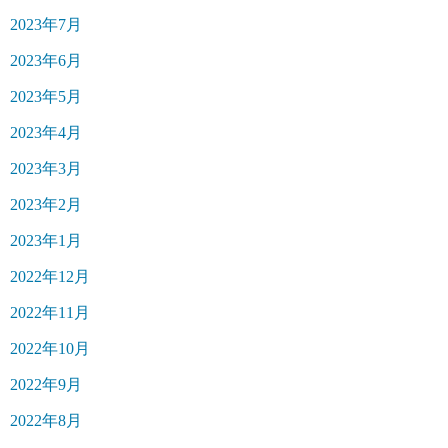
2023年7月
2023年6月
2023年5月
2023年4月
2023年3月
2023年2月
2023年1月
2022年12月
2022年11月
2022年10月
2022年9月
2022年8月