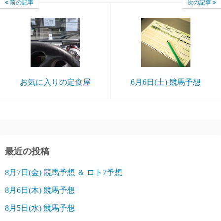
前の記事
次の記事
お気に入りの定食屋
6月6日(土) 競馬予想
最近の投稿
8月7日(金) 競馬予想 ＆ ロト7予想
8月6日(木) 競馬予想
8月5日(水) 競馬予想