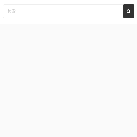
プライバシーポリシー
Powered by
WordPress
Theme by
Simple Days