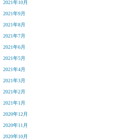
2021年10月
2021年9月
2021年8月
2021年7月
2021年6月
2021年5月
2021年4月
2021年3月
2021年2月
2021年1月
2020年12月
2020年11月
2020年10月