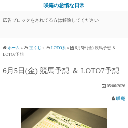
コ
咲庵の怠惰な日常
ン
テ
広告ブロックをされてる方は解除してください
ン
ツ
へ
ス
ホーム
»
宝くじ
»
LOTO系
»
6月5日(金) 競馬予想 ＆
LOTO7予想
キ
ッ
6月5日(金) 競馬予想 ＆ LOTO7予想
プ
05/06/2026
咲庵