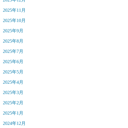
2025年11月
2025年10月
2025年9月
2025年8月
2025年7月
2025年6月
2025年5月
2025年4月
2025年3月
2025年2月
2025年1月
2024年12月