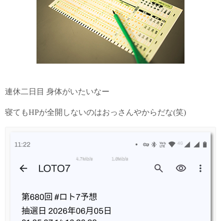
連休二日目 身体がいたいなー
寝てもHPが全開しないのはおっさんやからだな(笑)