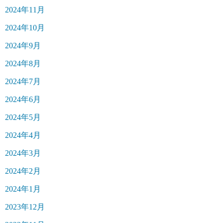
2024年11月
2024年10月
2024年9月
2024年8月
2024年7月
2024年6月
2024年5月
2024年4月
2024年3月
2024年2月
2024年1月
2023年12月