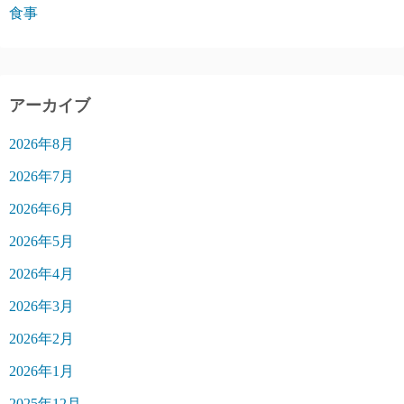
食事
アーカイブ
2026年8月
2026年7月
2026年6月
2026年5月
2026年4月
2026年3月
2026年2月
2026年1月
2025年12月