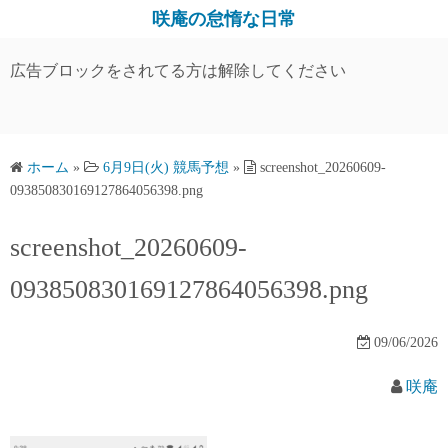
コ
咲庵の怠惰な日常
ン
テ
広告ブロックをされてる方は解除してください
ン
ツ
へ
ス
ホーム
»
6月9日(火) 競馬予想
»
screenshot_20260609-
093850830169127864056398.png
キ
ッ
screenshot_20260609-
プ
093850830169127864056398.png
09/06/2026
咲庵