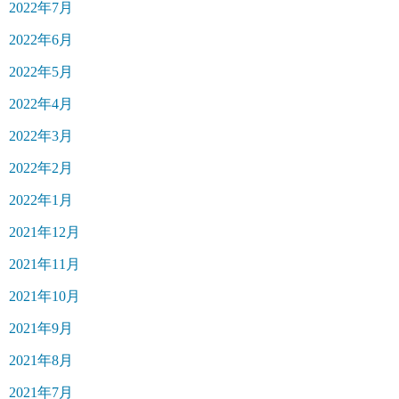
2022年7月
2022年6月
2022年5月
2022年4月
2022年3月
2022年2月
2022年1月
2021年12月
2021年11月
2021年10月
2021年9月
2021年8月
2021年7月