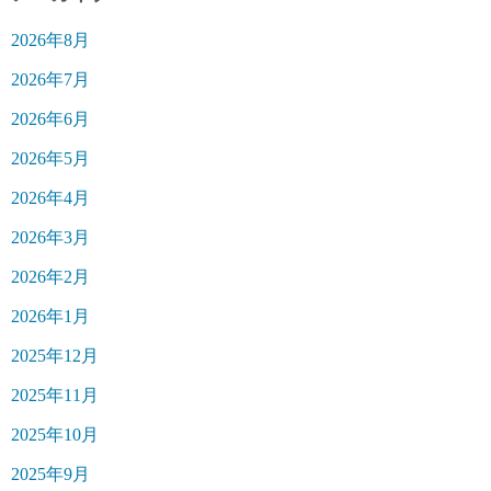
2026年8月
2026年7月
2026年6月
2026年5月
2026年4月
2026年3月
2026年2月
2026年1月
2025年12月
2025年11月
2025年10月
2025年9月