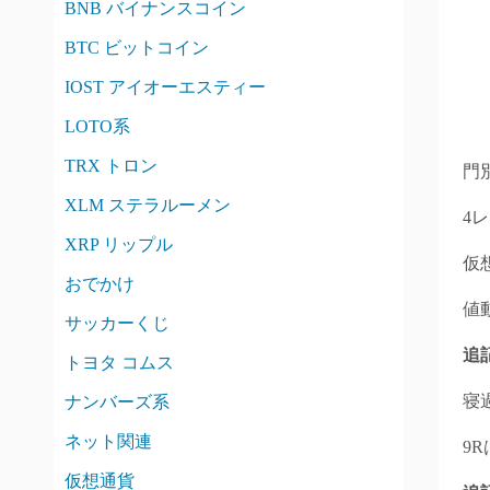
BNB バイナンスコイン
BTC ビットコイン
IOST アイオーエスティー
LOTO系
TRX トロン
門
XLM ステラルーメン
4
XRP リップル
仮
おでかけ
値
サッカーくじ
追記
トヨタ コムス
寝
ナンバーズ系
ネット関連
9
仮想通貨