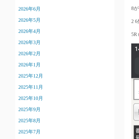
8
2026年6月
2026年5月
2 
2026年4月
5R
2026年3月
2026年2月
2026年1月
2025年12月
2025年11月
2025年10月
2025年9月
2025年8月
2025年7月