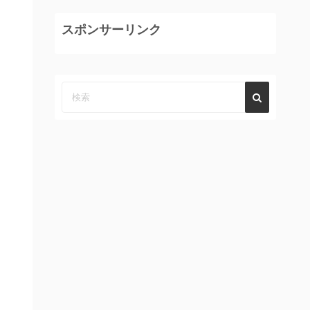
スポンサーリンク