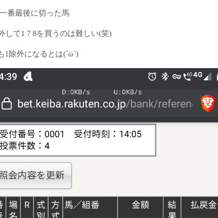
が一番最後に切った馬
6外して1 7 8を買うのは難しい(笑)
も1除外になるとは(´ω`)