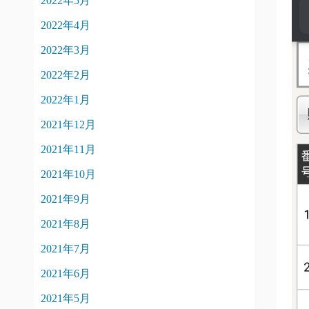
2022年5月
2022年4月
2022年3月
2022年2月
2022年1月
2021年12月
2021年11月
2021年10月
2021年9月
2021年8月
2021年7月
2021年6月
2021年5月