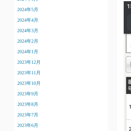
2024年5月
2024年4月
2024年3月
2024年2月
2024年1月
2023年12月
2023年11月
2023年10月
2023年9月
2023年8月
2023年7月
2023年6月