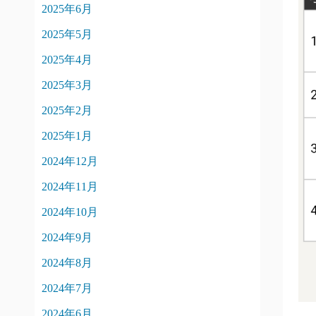
2025年6月
2025年5月
2025年4月
2025年3月
2025年2月
2025年1月
2024年12月
2024年11月
2024年10月
2024年9月
2024年8月
2024年7月
2024年6月