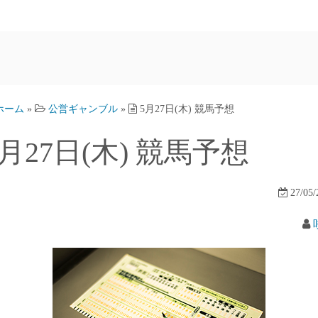
ホーム
»
公営ギャンブル
»
5月27日(木) 競馬予想
5月27日(木) 競馬予想
27/05/