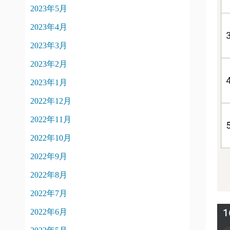
2023年5月
2023年4月
2023年3月
2023年2月
2023年1月
2022年12月
2022年11月
2022年10月
2022年9月
2022年8月
2022年7月
2022年6月