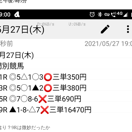
記 午後7時5分
はり？9Rは微妙だったか