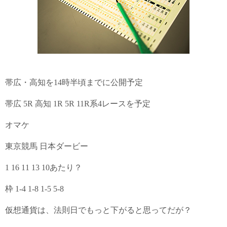
帯広・高知を14時半頃までに公開予定
帯広 5R 高知 1R 5R 11R系4レースを予定
オマケ
東京競馬 日本ダービー
1 16 11 13 10あたり？
枠 1-4 1-8 1-5 5-8
仮想通貨は、法則日でもっと下がると思ってだが？