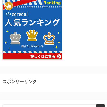
スポンサーリンク