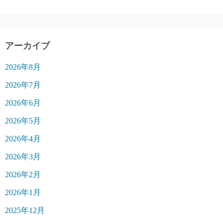
アーカイブ
2026年8月
2026年7月
2026年6月
2026年5月
2026年4月
2026年3月
2026年2月
2026年1月
2025年12月