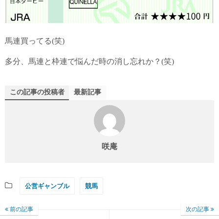
馬連買ってる(笑)
多分、馬連と枠連で悩んだ時の消し忘れか？(笑)
この記事の投稿者
最新記事
咲庵
公営ギャンブル
競馬
前の記事
次の記事