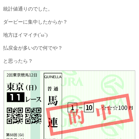
統計値通りのでした。
ダービーに集中したからか？
地方ほイマイチ(´ω`)
払戻金が多いので何でや？
と思ったら？