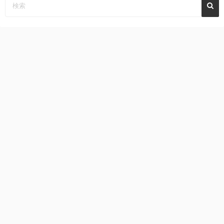
プライバシーポリシー
Powered by
WordPress
Theme by
Simple Days
No Game No Life