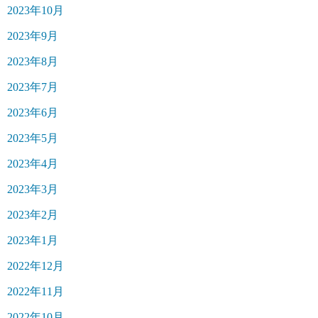
2023年10月
2023年9月
2023年8月
2023年7月
2023年6月
2023年5月
2023年4月
2023年3月
2023年2月
2023年1月
2022年12月
2022年11月
2022年10月